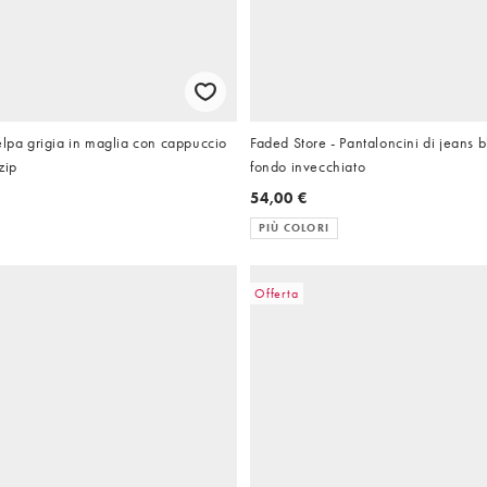
elpa grigia in maglia con cappuccio
Faded Store - Pantaloncini di jeans b
zip
fondo invecchiato
54,00 €
PIÙ COLORI
Offerta