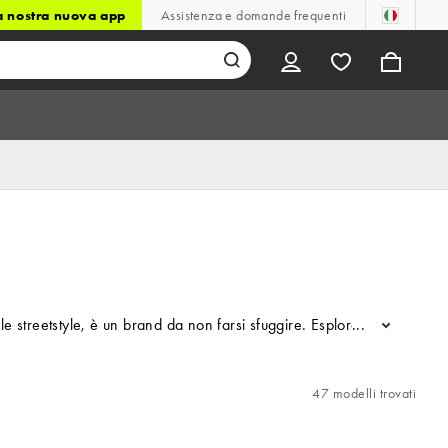
la nostra nuova app
Assistenza e domande frequenti
reetstyle, è un brand da non farsi sfuggire. Esplora la nostra selez
...
47 modelli trovati