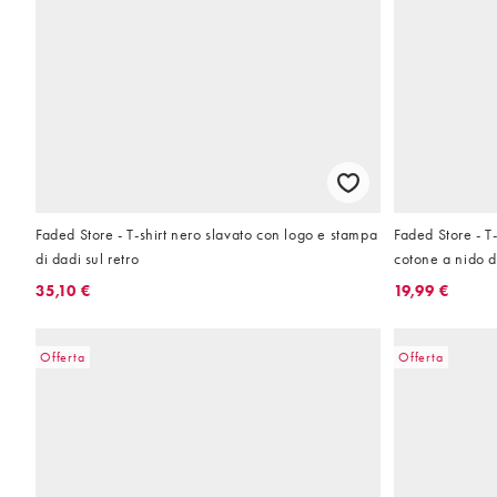
Faded Store - T-shirt nero slavato con logo e stampa
Faded Store - T
di dadi sul retro
cotone a nido d
logo sul davant
35,10 €
19,99 €
Offerta
Offerta