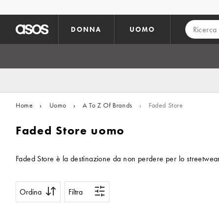
Vai al contenuto principale
DONNA
UOMO
Home
›
Uomo
›
A To Z Of Brands
›
Faded Store
Faded Store uomo
Faded Store è la destinazione da non perdere per lo streetwear 
Ordina
Filtra