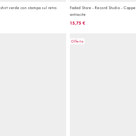
-shirt verde con stampa sul retro
Faded Store - Record Studio - Cappel
antracite
15,75 €
Offerta