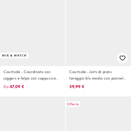
MIX & MATCH
Courtside - Coordinato con
Courtside - Jorts di jeans
joggers e felpa con cappuccio
lavaggio blu medio con pannello
oversize nero con stampa stile
laterale
Da
47,09 €
59,99 €
college
Offerta