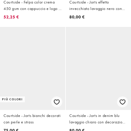
Courtside - Felpa color crema
Courtside - Jorts effetto
450 gsm con cappuccio e logo a
invecchiato lavaggio nero con
contrasto sulle maniche
decorazioni
52,25 €
80,00 €
PIÙ COLORI
Courtside - Jorts bianchi decorati
Courtside - Jorts in denim blu
con perle e strass
lavaggio chiaro con decorazioni
di perle
75,00 €
80,00 €