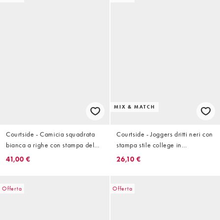
MIX & MATCH
Courtside - Camicia squadrata
Courtside - Joggers dritti neri con
bianca a righe con stampa del
stampa stile college in
logo
coordinato
41,00 €
26,10 €
Offerta
Offerta