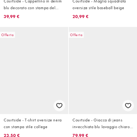
Courtside - Cappellino in denim
Courtside - Maglia squadrata
blu decorato con stampa del
oversize stile baseball beige
logo
39,99 €
20,99 €
Offerta
Offerta
Courtside - T-shirt oversize nera
Courtside - Giacca di jeans
con stampa stile college
invecchiata blu lavaggio chiaro
con strass
23,50 €
79,99 €