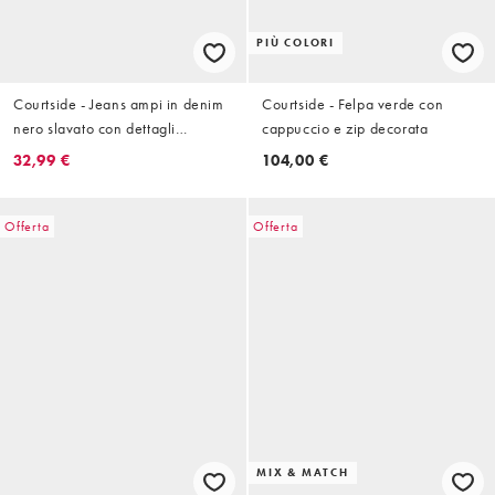
PIÙ COLORI
Courtside - Jeans ampi in denim
Courtside - Felpa verde con
nero slavato con dettagli
cappuccio e zip decorata
invecchiati
32,99 €
104,00 €
Offerta
Offerta
MIX & MATCH