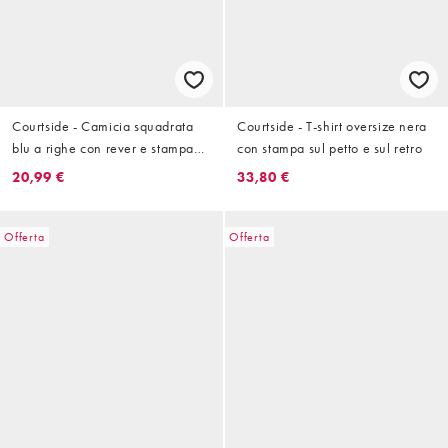
Courtside - Camicia squadrata
Courtside - T-shirt oversize nera
blu a righe con rever e stampa
con stampa sul petto e sul retro
del logo
20,99 €
33,80 €
Offerta
Offerta