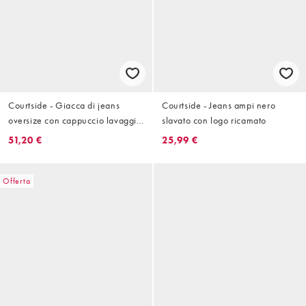
Courtside - Giacca di jeans
Courtside - Jeans ampi nero
oversize con cappuccio lavaggio
slavato con logo ricamato
medio blu vintage con logo
51,20 €
25,99 €
ricamato
Offerta