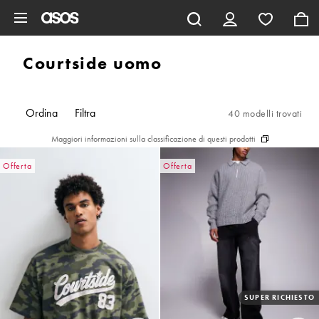
Vai al contenuto principale
Courtside uomo
Ordina
Filtra
40 modelli trovati
Maggiori informazioni sulla classificazione di questi prodotti
Offerta
Offerta
SUPER RICHIESTO