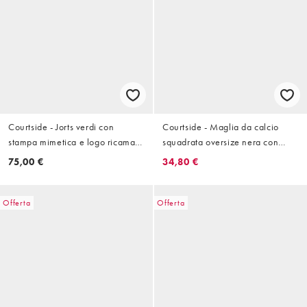
Courtside - Jorts verdi con
Courtside - Maglia da calcio
stampa mimetica e logo ricamato
squadrata oversize nera con
sulla tasca sul retro
scollo a V
75,00 €
34,80 €
Offerta
Offerta