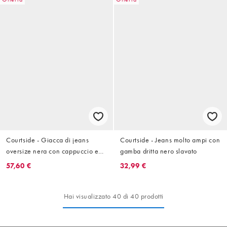
Courtside - Giacca di jeans
Courtside - Jeans molto ampi con
oversize nera con cappuccio e
gamba dritta nero slavato
logo ricamato
57,60 €
32,99 €
Hai visualizzato 40 di 40 prodotti