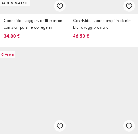
MIX & MATCH
Courtside - Joggers dritti marroni
Courtside - Jeans ampi in denim
con stampa stile college in
blu lavaggio chiaro
coordinato
34,80 €
46,50 €
Offerta