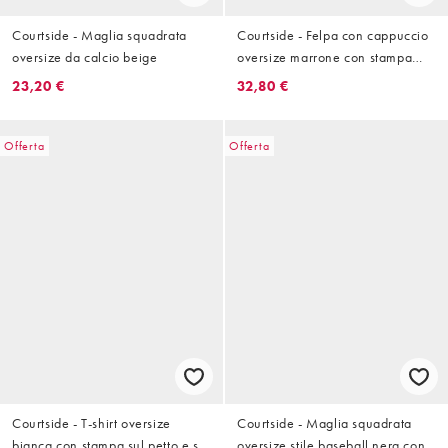
Courtside - Maglia squadrata
Courtside - Felpa con cappuccio
oversize da calcio beige
oversize marrone con stampa
stile college in coordinato
23,20 €
32,80 €
Offerta
Offerta
Courtside - T-shirt oversize
Courtside - Maglia squadrata
bianca con stampa sul petto e sul
oversize stile baseball nera con