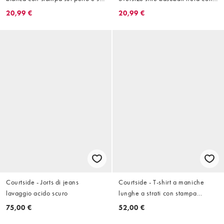
retro
logo rosso applicato
20,99 €
20,99 €
Courtside - Jorts di jeans
Courtside - T-shirt a maniche
lavaggio acido scuro
lunghe a strati con stampa
mimetica écru
75,00 €
52,00 €