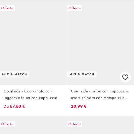
Offerta
Offerta
MIX & MATCH
MIX & MATCH
Courtside - Coordinato con
Courtside - Felpa con cappuccio
joggers e felpa con cappuccio
oversize nera con stampa stile
oversize marrone con stampa
college in coordinato
Da
67,60 €
20,99 €
stile college
Offerta
Offerta