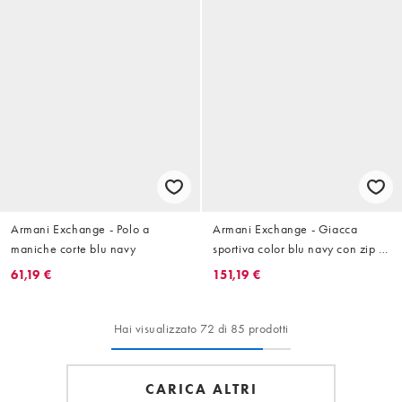
Armani Exchange - Polo a
Armani Exchange - Giacca
maniche corte blu navy
sportiva color blu navy con zip in
coordinato
61,19 €
151,19 €
Hai visualizzato 72 di 85 prodotti
CARICA ALTRI