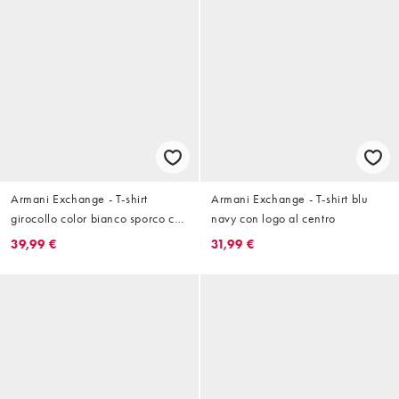
Armani Exchange - T-shirt
Armani Exchange - T-shirt blu
girocollo color bianco sporco con
navy con logo al centro
logo
39,99 €
31,99 €