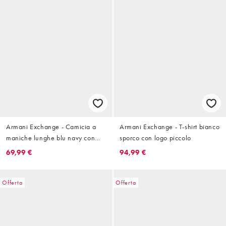
Armani Exchange - Camicia a
Armani Exchange - T-shirt bianco
maniche lunghe blu navy con
sporco con logo piccolo
logo
69,99 €
94,99 €
Offerta
Offerta