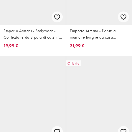
Emporio Armani - Bodywear -
Emporio Armani - T-shirt a
Confezione da 3 paia di calzini
maniche lunghe da casa
per sneakers neri con logo
marrone
19,99 €
21,99 €
Offerta