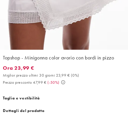
Topshop - Minigonna color avorio con bordi in pizzo
Ora 23,99 €
Ora 23,99 €. Miglior prezzo ultimi 30 giorni 23,99 € (0%). Prezz
Miglior prezzo ultimi 30 giorni 23,99 €
(
0%
)
Prezzo presconto 47,99 €
(
-50%
)
Taglia e vestibilità
Dettagli del prodotto