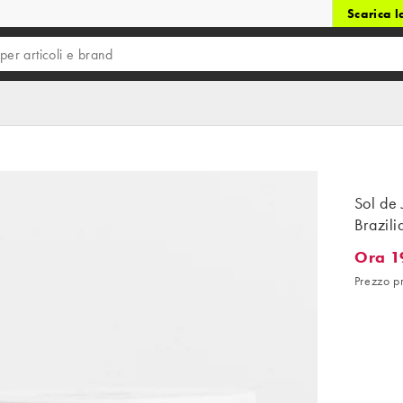
Scarica 
Sol de
Brazil
Ora 1
Ora 19,
Prezzo p