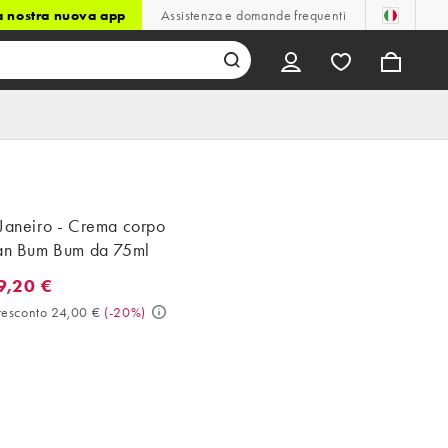
la nostra nuova app
Assistenza e domande frequenti
 Janeiro - Crema corpo
ian Bum Bum da 75ml
9,20 €
20 €. Prezzo presconto 24,00 €. (-20%)
resconto 24,00 €
(
-20%
)