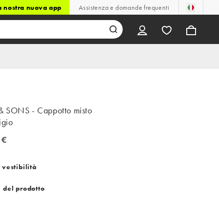
la nostra nuova app
Assistenza e domande frequenti
 SONS - Cappotto misto
igio
 €
 vestibilità
i del prodotto