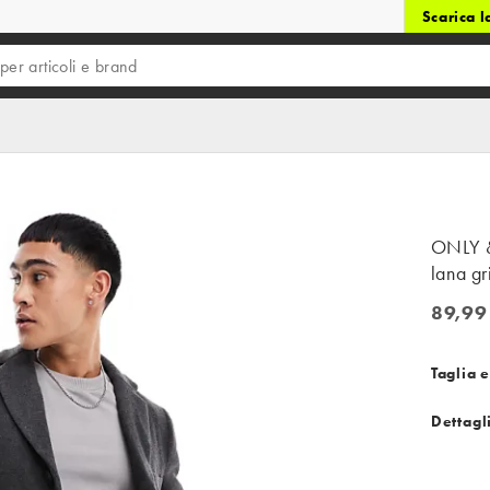
Scarica 
ONLY &
lana gr
89,99
89,99 €
Taglia e
Dettagl