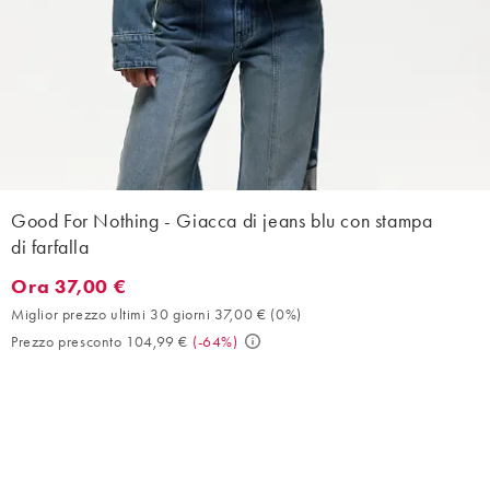
Good For Nothing - Giacca di jeans blu con stampa
di farfalla
Ora 37,00 €
Ora 37,00 €. Miglior prezzo ultimi 30 giorni 37,00 € (0%). Prez
Miglior prezzo ultimi 30 giorni 37,00 €
(
0%
)
Prezzo presconto 104,99 €
(
-64%
)