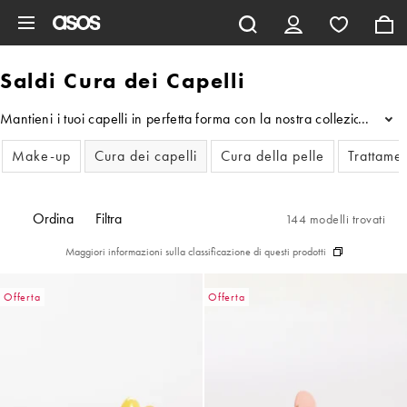
Vai al contenuto principale
Saldi Cura dei Capelli
Mantieni i tuoi capelli in perfetta forma con la nostra collezione di p
...
Make-up
Cura dei capelli
Cura della pelle
Trattamen
Ordina
Filtra
144 modelli trovati
Maggiori informazioni sulla classificazione di questi prodotti
Offerta
Offerta