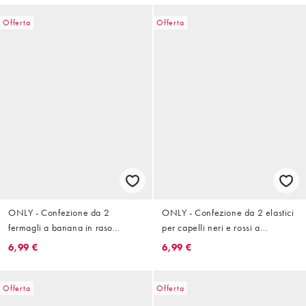
Offerta
Offerta
ONLY - Confezione da 2
ONLY - Confezione da 2 elastici
fermagli a banana in raso
per capelli neri e rossi a
bianchi e neri a pois
quadretti
6,99 €
6,99 €
Offerta
Offerta