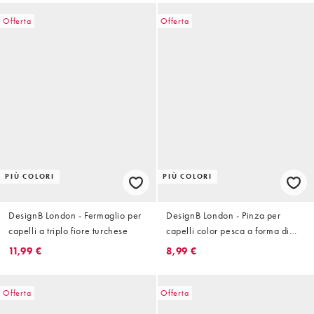
Offerta
Offerta
PIÙ COLORI
PIÙ COLORI
DesignB London - Fermaglio per
DesignB London - Pinza per
capelli a triplo fiore turchese
capelli color pesca a forma di
fiore
11,99 €
8,99 €
Offerta
Offerta