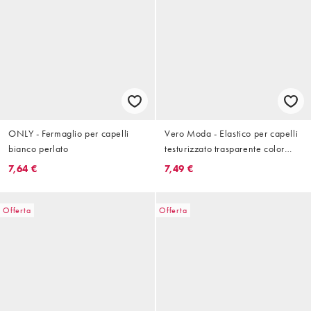
ONLY - Fermaglio per capelli
Vero Moda - Elastico per capelli
bianco perlato
testurizzato trasparente color
crema
7,64 €
7,49 €
Offerta
Offerta