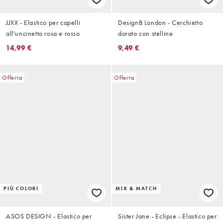
JJXX - Elastico per capelli
DesignB London - Cerchietto
all'uncinetto rosa e rosso
dorato con stelline
14,99 €
9,49 €
Offerta
Offerta
PIÙ COLORI
MIX & MATCH
ASOS DESIGN - Elastico per
Sister Jane - Eclipse - Elastico per