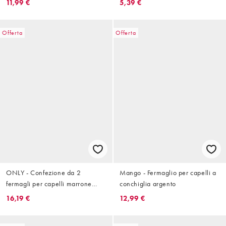
11,99 €
5,39 €
Offerta
Offerta
ONLY - Confezione da 2
Mango - Fermaglio per capelli a
fermagli per capelli marrone
conchiglia argento
chiaro
16,19 €
12,99 €