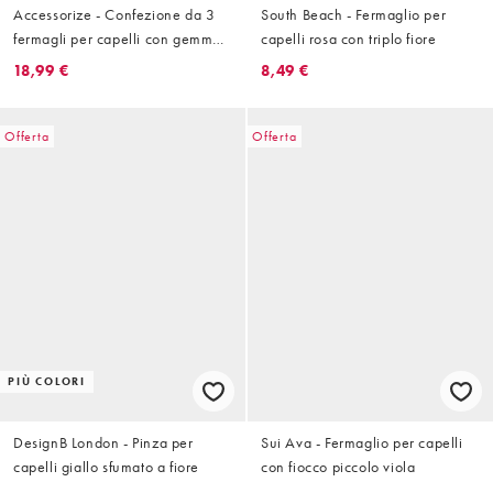
Accessorize - Confezione da 3
South Beach - Fermaglio per
fermagli per capelli con gemme
capelli rosa con triplo fiore
a tema oceano multicolore
18,99 €
8,49 €
Offerta
Offerta
PIÙ COLORI
DesignB London - Pinza per
Sui Ava - Fermaglio per capelli
capelli giallo sfumato a fiore
con fiocco piccolo viola