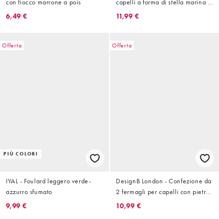
con fiocco marrone a pois
capelli a forma di stella marina in
metallo color oro
6,49 €
11,99 €
Offerta
Offerta
PIÙ COLORI
IYAL - Foulard leggero verde-
DesignB London - Confezione da
azzurro sfumato
2 fermagli per capelli con pietre
scheggiate
9,99 €
10,99 €