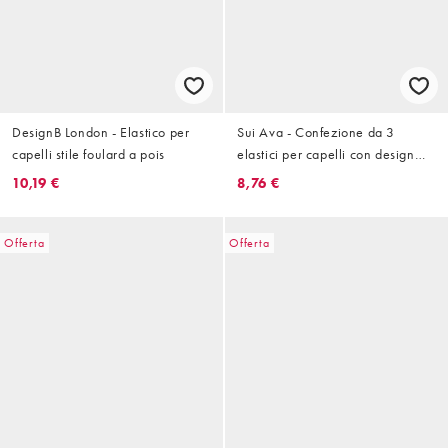
DesignB London - Elastico per
Sui Ava - Confezione da 3
capelli stile foulard a pois
elastici per capelli con design
arrotondato multicolore
10,19 €
8,76 €
Offerta
Offerta