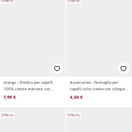
Offerta
Offerta
Mango - Elastico per capelli
Accessorize - Fermaglio per
100% cotone marrone con
capelli color crema con ciliegie
borchie
3D
7,99 €
4,04 €
Offerta
Offerta