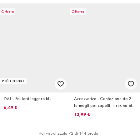
Offerta
Offerta
PIÙ COLORI
IYAL - Foulard leggero blu
Accessorize - Confezione da 2
fermagli per capelli in resina blu
6,49 €
riviera
13,99 €
Hai visualizzato 72 di 144 prodotti