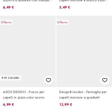
azzurro a quadretti con stampa
capelli marrone e bianco a pois
di ciliegie
misura media
6,49 €
5,49 €
Offerta
Offerta
PIÙ COLORI
ASOS DESIGN - Fiocco per
DesignB London - Fermaglio per
capelli in pizzo color avorio
capelli marrone a quadretti
6,99 €
13,99 €