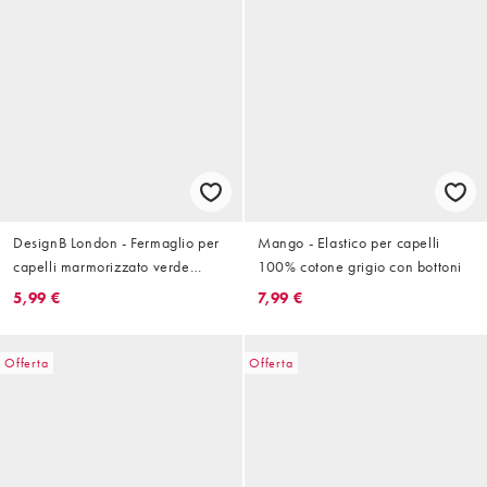
DesignB London - Fermaglio per
Mango - Elastico per capelli
capelli marmorizzato verde
100% cotone grigio con bottoni
turchese
5,99 €
7,99 €
Offerta
Offerta