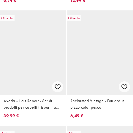
6,74 €
12,99 €
Offerta
Offerta
Aveda - Hair Repair - Set di
Reclaimed Vintage - Foulard in
prodotti per capelli (risparmia
pizzo color pesca
47%)
39,99 €
6,49 €