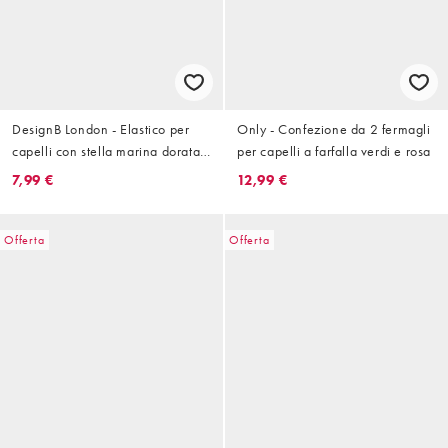
DesignB London - Elastico per
Only - Confezione da 2 fermagli
capelli con stella marina dorata
per capelli a farfalla verdi e rosa
in metallo
7,99 €
12,99 €
Offerta
Offerta