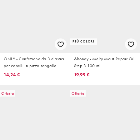
PIÙ COLORI
ONLY - Confezione da 3 elastici
&honey - Melty Moist Repair Oil
per capelli in pizzo sangallo
Step 3 100 ml
azzurro, rosa e giallo
14,24 €
19,99 €
Offerta
Offerta