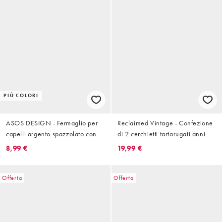
PIÙ COLORI
ASOS DESIGN - Fermaglio per
Reclaimed Vintage - Confezione
capelli argento spazzolato con
di 2 cerchietti tartarugati anni
motivo dalmata sintetica
'90
8,99 €
19,99 €
Offerta
Offerta