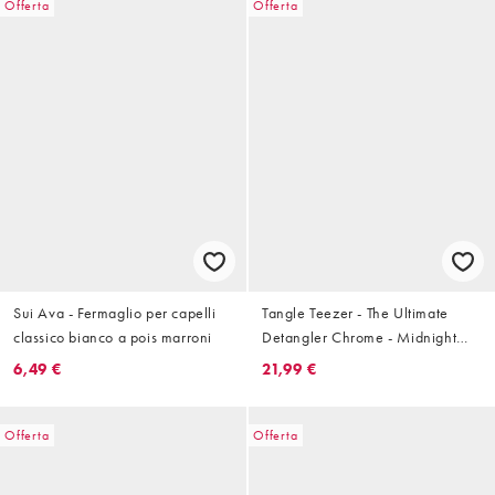
Offerta
Offerta
Sui Ava - Fermaglio per capelli
Tangle Teezer - The Ultimate
classico bianco a pois marroni
Detangler Chrome - Midnight
Silver
6,49 €
21,99 €
Offerta
Offerta