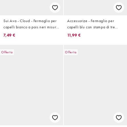
Sui Ava - Cloud - Fermaglio per
Accessorize - Fermaglio per
capelli bianco a pois neri misura
capelli blu con stampa di tre
media
stelle marine
7,49 €
11,99 €
Offerta
Offerta