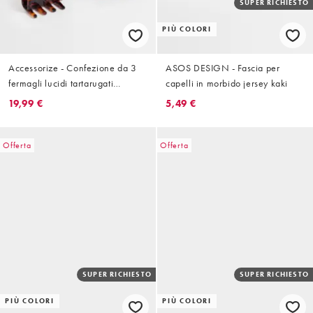
SUPER RICHIESTO
PIÙ COLORI
Accessorize - Confezione da 3
ASOS DESIGN - Fascia per
fermagli lucidi tartarugati
capelli in morbido jersey kaki
multicolore
19,99 €
5,49 €
Offerta
Offerta
SUPER RICHIESTO
SUPER RICHIESTO
PIÙ COLORI
PIÙ COLORI