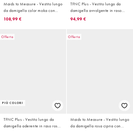
Maids to Measure - Vestito lungo
TFNC Plus - Vestito lungo da
da damigella color moka con
damigella avvolgente in raso
spalline annodate
verde
108,99 €
94,99 €
Offerta
Offerta
PIÙ COLORI
TFNC Plus - Vestito lungo da
Maids to Measure - Vestito lungo
damigella aderente in raso rosa
da damigella rosa cipria con
con scollo a V e dettaglio a
manica con volant e scollo