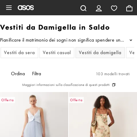
Vai al contenuto principale
Vestiti da Damigella in Saldo
Pianificare il matrimonio dei sogni non significa spendere una fortun
...
Vestiti da sera
Vestiti casual
Vestiti da damigella
Ves
Ordina
Filtra
103 modelli trovati
Maggiori informazioni sulla classificazione di questi prodotti
Offerta
Offerta