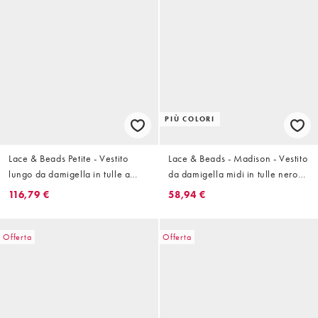
PIÙ COLORI
Lace & Beads Petite - Vestito
Lace & Beads - Madison - Vestito
lungo da damigella in tulle a
da damigella midi in tulle nero
balze rosa terracotta con volant
con scollo a V
116,79 €
58,94 €
Offerta
Offerta