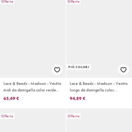
Offerta
Offerta
PIÙ COLORI
Lace & Beads - Madison - Vestito
Lace & Beads - Madison - Vestito
midi da damigella color verde
lungo da damigella color
bosco
ruggine con maniche con volant
65,49 €
94,89 €
Offerta
Offerta