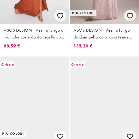
PIÙ COLORI
ASOS DESIGN - Vestito lungo a
ASOS DESIGN - Vestito lungo
maniche corte da damigella con
da damigella color rosa tenue
scollo ad anello sul davanti e
con volant e spalle scoperte
68,59 €
135,20 €
bottoni sul retro color ruggine
Offerta
Offerta
PIÙ COLORI