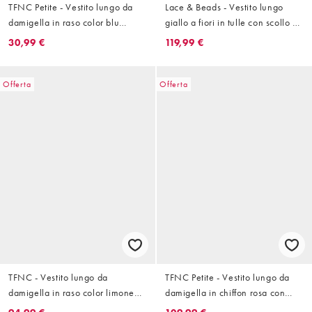
TFNC Petite - Vestito lungo da
Lace & Beads - Vestito lungo
damigella in raso color blu
giallo a fiori in tulle con scollo a
polvere con dettagli in pizzo
V e volant
30,99 €
119,99 €
smerlato
Offerta
Offerta
TFNC - Vestito lungo da
TFNC Petite - Vestito lungo da
damigella in raso color limone
damigella in chiffon rosa con
con scollo ad anello sul davanti
scollo a V e volant