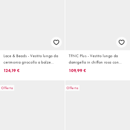
Lace & Beads - Vestito lungo da
TFNC Plus - Vestito lungo da
cerimonia girocollo a balze
damigella in chiffon rosa con
verde salvia con maniche
scollo a V e volant
124,19 €
109,99 €
trasparenti
Offerta
Offerta