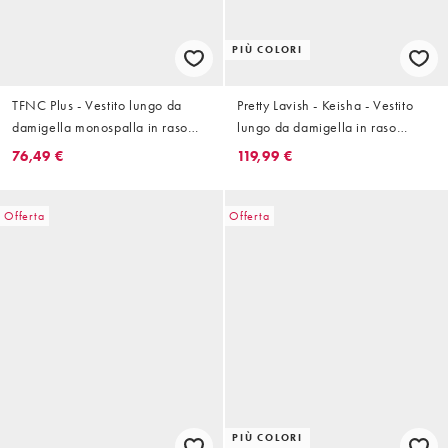
PIÙ COLORI
TFNC Plus - Vestito lungo da
Pretty Lavish - Keisha - Vestito
damigella monospalla in raso
lungo da damigella in raso
color acqua
azzurro con scollo ad anello
76,49 €
119,99 €
Offerta
Offerta
PIÙ COLORI