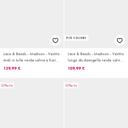
PIÙ COLORI
Lace & Beads - Madison - Vestito
Lace & Beads - Madison - Vestito
midi in tulle verde salvia a fiori
lungo da damigella verde salvia
con maniche con volant e scollo
chiaro con scollo profondo e
139,99 €
109,99 €
profondo
maniche trasparenti
Offerta
Offerta