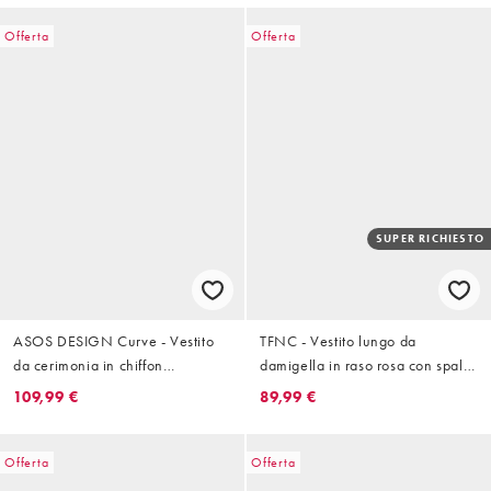
Offerta
Offerta
SUPER RICHIESTO
ASOS DESIGN Curve - Vestito
TFNC - Vestito lungo da
da cerimonia in chiffon
damigella in raso rosa con spalle
trasparente blu con mantella e
scivolate
109,99 €
89,99 €
taglio sbieco
Offerta
Offerta