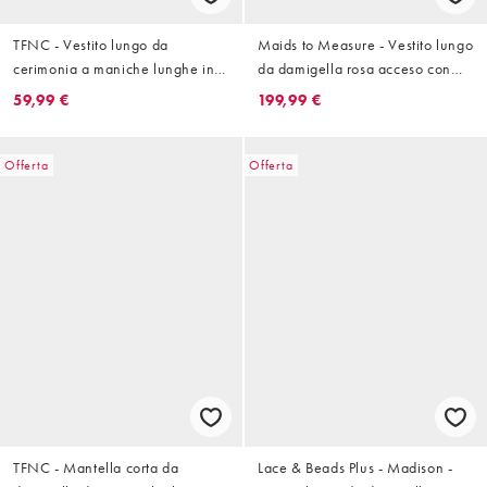
TFNC - Vestito lungo da
Maids to Measure - Vestito lungo
cerimonia a maniche lunghe in
da damigella rosa acceso con
raso blu polvere
spalline annodate
59,99 €
199,99 €
Offerta
Offerta
TFNC - Mantella corta da
Lace & Beads Plus - Madison -