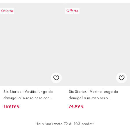
Offerta
Offerta
Six Stories - Vestito lungo da
Six Stories - Vestito lungo da
damigella in raso nero con
damigella in raso nero
maniche con volant
drappeggiato con nodo sul
169,19 €
74,99 €
davanti
Hai visualizzato 72 di 103 prodotti