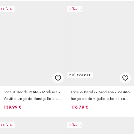
Offerta
Offerta
PIÙ COLORI
Lace & Beads Petite - Madison -
Lace & Beads - Madison - Vestito
Vestito lungo da damigella blu
lungo da damigella a balze con
tenue con scollo profondo e
maniche con volant color salvia
139,99 €
116,79 €
maniche trasparenti
chiaro
Offerta
Offerta