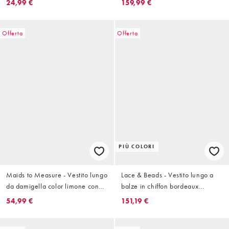
24,99 €
159,99 €
pieghe
quadrato
Offerta
Offerta
PIÙ COLORI
Maids to Measure - Vestito lungo
Lace & Beads - Vestito lungo a
da damigella color limone con
balze in chiffon bordeaux
maniche con volant
allacciato in vita con maniche a
54,99 €
151,19 €
palloncino