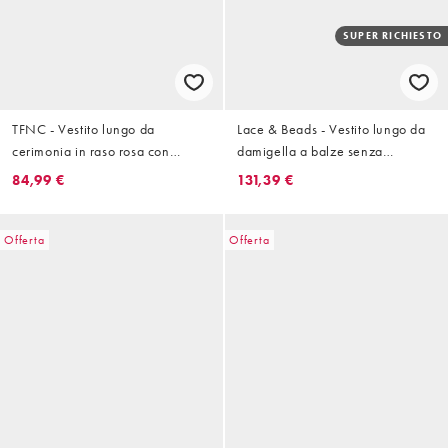
SUPER RICHIESTO
TFNC - Vestito lungo da
Lace & Beads - Vestito lungo da
cerimonia in raso rosa con
damigella a balze senza
mantella in rete
maniche in tulle color talpa con
84,99 €
131,39 €
scollo profondo
Offerta
Offerta