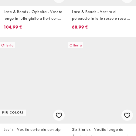
Lace & Beads - Ophelia - Vestito
Lace & Beads - Vestito al
lungo in tulle giallo a fiori con
polpaccio in tulle rosso e rosa a
fiocco sulle spalle
fiori con volant
104,99 €
68,99 €
Offerta
Offerta
PIÙ COLORI
Levi's - Vestito corto blu con zip
Six Stories - Vestito lungo da