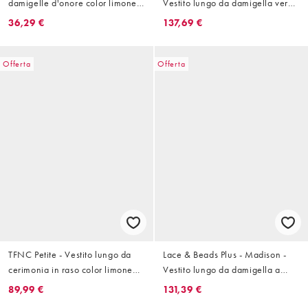
damigelle d'onore color limone
Vestito lungo da damigella verde
in chiffon
salvia chiaro con scollo profondo
36,29 €
137,69 €
e maniche trasparenti
Offerta
Offerta
TFNC Petite - Vestito lungo da
Lace & Beads Plus - Madison -
cerimonia in raso color limone
Vestito lungo da damigella a
allacciato al collo con scollo
balze con maniche con volant
89,99 €
131,39 €
profondo e nappe
color salvia chiaro