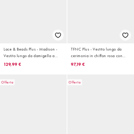
Lace & Beads Plus - Madison -
TFNC Plus - Vestito lungo da
Vestito lungo da damigella a
cerimonia in chiffon rosa con
balze rosa confetto con maniche
volant asimmetrici
129,99 €
97,19 €
con volant
Offerta
Offerta