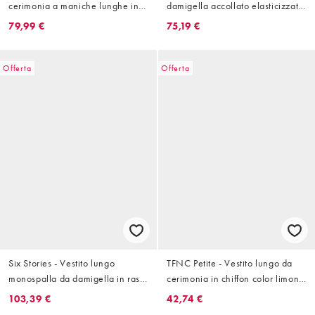
cerimonia a maniche lunghe in
damigella accollato elasticizzato
raso blu polvere
senza maniche verde arricciato
79,99 €
75,19 €
sul davanti
Offerta
Offerta
Six Stories - Vestito lungo
TFNC Petite - Vestito lungo da
monospalla da damigella in raso
cerimonia in chiffon color limone
color ruggine con fiocco
con dettaglio attorcigliato e
103,39 €
42,74 €
spacco sulla coscia