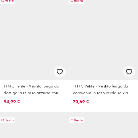
Offerta
Offerta
TFNC Petite - Vestito lungo da
TFNC Petite - Vestito lungo da
damigella in raso azzurro con
cerimonia in raso verde salvia
scollo ad anello sul davanti e sul
allacciato al collo con scollo
94,99 €
70,69 €
retro
profondo e nappe
Offerta
Offerta