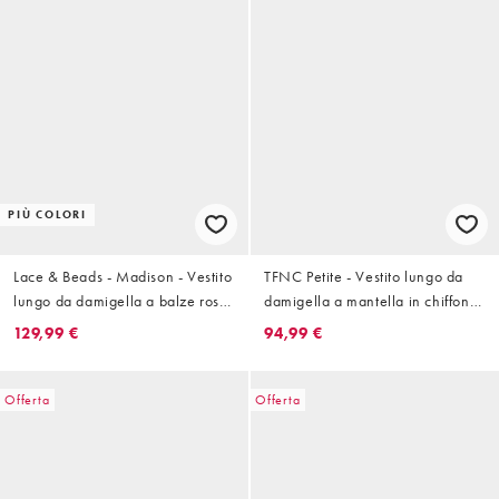
PIÙ COLORI
Lace & Beads - Madison - Vestito
TFNC Petite - Vestito lungo da
lungo da damigella a balze rosa
damigella a mantella in chiffon
zucchero con maniche con
rosa con allacciatura sul davanti
129,99 €
94,99 €
volant
Offerta
Offerta