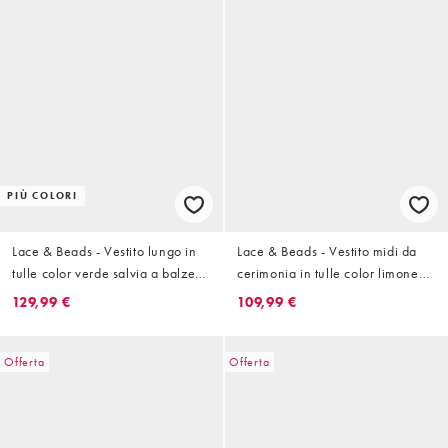
PIÙ COLORI
Lace & Beads - Vestito lungo in
Lace & Beads - Vestito midi da
tulle color verde salvia a balze
cerimonia in tulle color limone
con maniche con volant
con fiocco sulle spalle
129,99 €
109,99 €
Offerta
Offerta