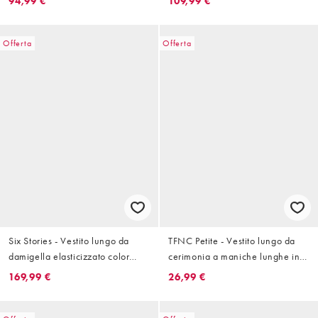
94,99 €
109,99 €
e sul retro
Offerta
Offerta
Six Stories - Vestito lungo da
TFNC Petite - Vestito lungo da
damigella elasticizzato color
cerimonia a maniche lunghe in
salvia con mantella
raso blu acqua
169,99 €
26,99 €