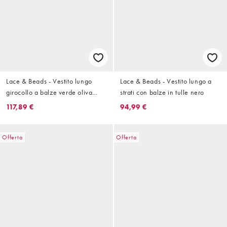
Lace & Beads - Vestito lungo
Lace & Beads - Vestito lungo a
girocollo a balze verde oliva
strati con balze in tulle nero
intenso con maniche trasparenti
117,89 €
94,99 €
Offerta
Offerta