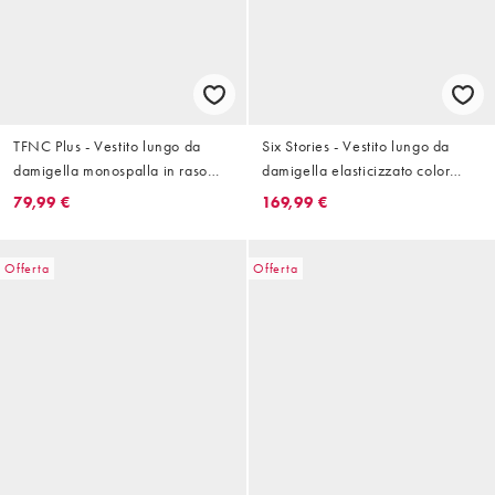
TFNC Plus - Vestito lungo da
Six Stories - Vestito lungo da
damigella monospalla in raso
damigella elasticizzato color
verde salvia con gonna
salvia con pannello arricciato e
79,99 €
169,99 €
avvolgente
scollo a V
Offerta
Offerta