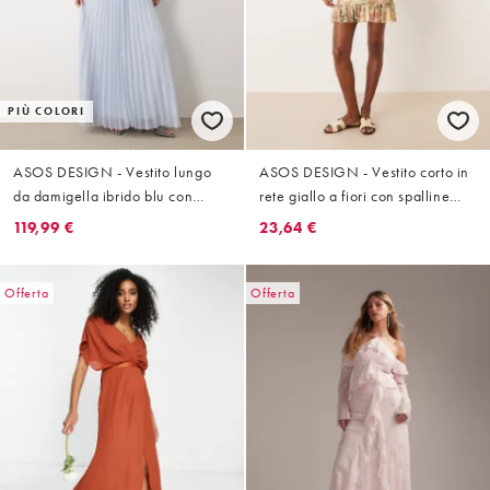
PIÙ COLORI
ASOS DESIGN - Vestito lungo
ASOS DESIGN - Vestito corto in
da damigella ibrido blu con
rete giallo a fiori con spalline
spalline sottili e gonna a pieghe
sottili e volant
119,99 €
23,64 €
Offerta
Offerta