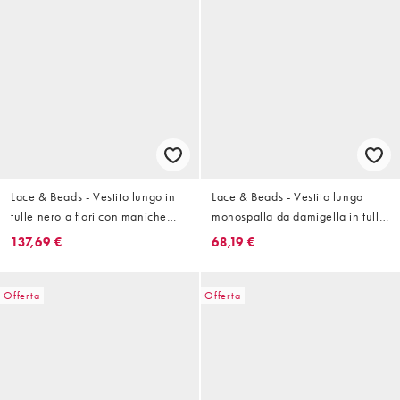
Lace & Beads - Vestito lungo in
Lace & Beads - Vestito lungo
tulle nero a fiori con maniche
monospalla da damigella in tulle
con volant e profondo scollo a V
a fiori nero
137,69 €
68,19 €
Offerta
Offerta