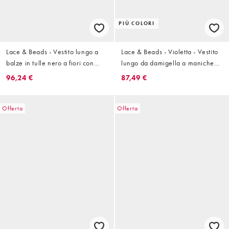
PIÙ COLORI
Lace & Beads - Vestito lungo a
Lace & Beads - Violetta - Vestito
balze in tulle nero a fiori con
lungo da damigella a maniche
spalle con fiocco
lunghe nero a fiori
96,24 €
87,49 €
Offerta
Offerta