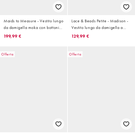
Maids to Measure - Vestito lungo
Lace & Beads Petite - Madison -
da damigella moka con bottoni
Vestito lungo da damigella a
sul davanti
balze con maniche con volant
199,99 €
129,99 €
color salvia chiaro
Offerta
Offerta