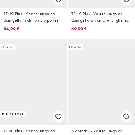
TFNC Plus - Vestito lungo da
TFNC Plus - Vestito lungo da
damigella in chiffon blu polvere
damigella a maniche lunghe in
con maniche con volant e spacco
raso color limone con
94,99 €
69,99 €
sulla coscia
drappeggio laterale
Offerta
Offerta
PIÙ COLORI
TFNC Plus - Vestito lungo da
Six Stories - Vestito lungo da