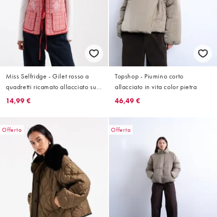
Miss Selfridge - Gilet rosso a
Topshop - Piumino corto
quadretti ricamato allacciato sul
allacciato in vita color pietra
davanti
14,99 €
46,49 €
Offerta
Offerta