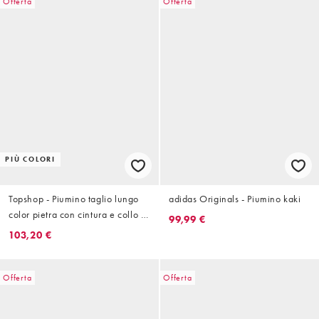
Offerta
Offerta
PIÙ COLORI
Topshop - Piumino taglio lungo
adidas Originals - Piumino kaki
color pietra con cintura e collo a
99,99 €
imbuto
103,20 €
Offerta
Offerta