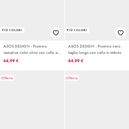
PIÙ COLORI
PIÙ COLORI
ASOS DESIGN - Piumino
ASOS DESIGN - Piumino nero
semplice color oliva con collo a
taglio lungo con collo a imbuto
imbuto
64,99 €
84,99 €
Offerta
Offerta