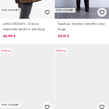
PIÙ COLORI
PIÙ COLORI
ASOS DESIGN - Giacca
Topshop - Bomber imbottito color
trapuntata ibrida in pile borg
fungo
senza colletto kaki
46,99 €
29,19 €
Offerta
Offerta
PIÙ COLORI