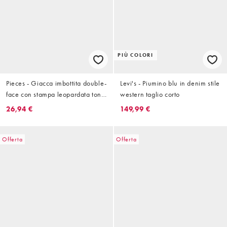
PIÙ COLORI
Pieces - Giacca imbottita double-
Levi's - Piumino blu in denim stile
face con stampa leopardata tono
western taglio corto
su tono
26,94 €
149,99 €
Offerta
Offerta