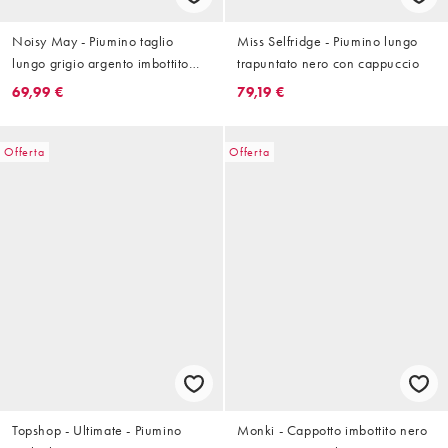
Noisy May - Piumino taglio
Miss Selfridge - Piumino lungo
lungo grigio argento imbottito
trapuntato nero con cappuccio
con cappuccio
69,99 €
79,19 €
Offerta
Offerta
Topshop - Ultimate - Piumino
Monki - Cappotto imbottito nero