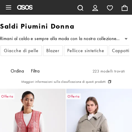
Vai al contenuto principale
Saldi Piumini Donna
Rimani al caldo e sempre alla moda con la nostra collezione di piumin
...
Giacche di pelle
Blazer
Pellicce sintetiche
Cappotti 
Ordina
Filtra
223 modelli trovati
Maggiori informazioni sulla classificazione di questi prodotti
Offerta
Offerta