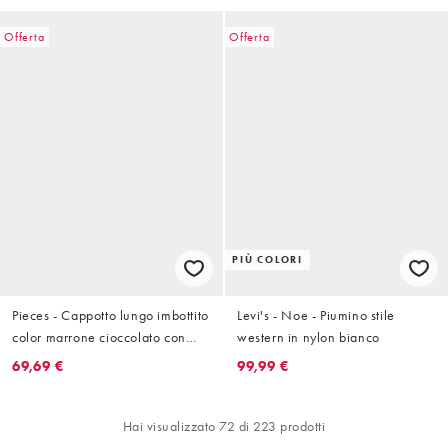
Offerta
Offerta
PIÙ COLORI
Pieces - Cappotto lungo imbottito
Levi's - Noe - Piumino stile
color marrone cioccolato con
western in nylon bianco
cappuccio
69,69 €
99,99 €
Hai visualizzato 72 di 223 prodotti