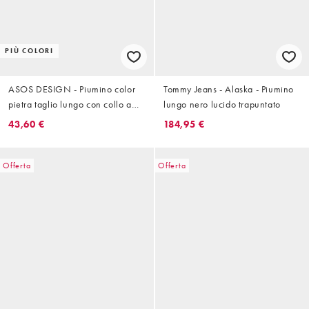
PIÙ COLORI
ASOS DESIGN - Piumino color
Tommy Jeans - Alaska - Piumino
pietra taglio lungo con collo a
lungo nero lucido trapuntato
imbuto
43,60 €
184,95 €
Offerta
Offerta