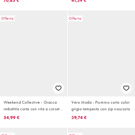
70,85 €
41,39 €
Offerta
Offerta
Weekend Collective - Giacca
Vero Moda - Piumino corto color
imbottita corta con vita a corsetto
grigio tempesta con zip nascosta
a coste nero
54,99 €
39,74 €