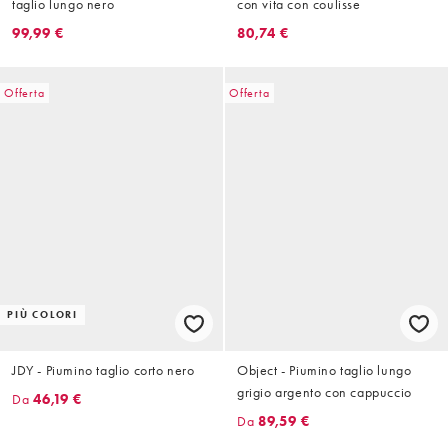
taglio lungo nero
con vita con coulisse
99,99 €
80,74 €
Offerta
Offerta
PIÙ COLORI
JDY - Piumino taglio corto nero
Object - Piumino taglio lungo
grigio argento con cappuccio
Da
46,19 €
Da
89,59 €