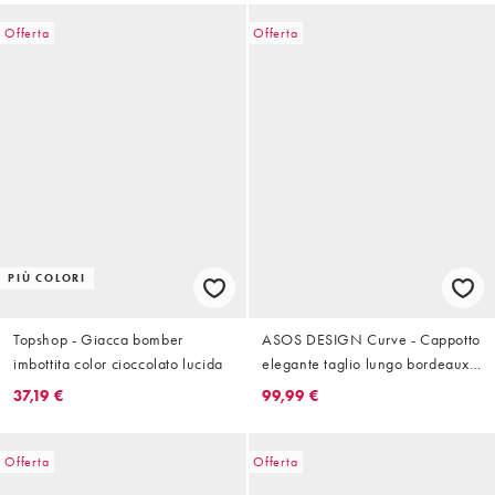
Offerta
Offerta
PIÙ COLORI
Topshop - Giacca bomber
ASOS DESIGN Curve - Cappotto
imbottita color cioccolato lucida
elegante taglio lungo bordeaux
a quadri
37,19 €
99,99 €
Offerta
Offerta