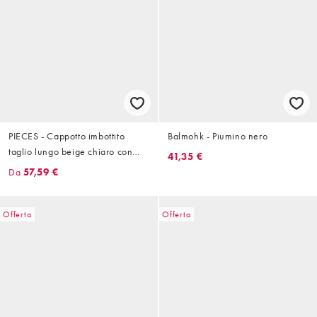
PIECES - Cappotto imbottito
Balmohk - Piumino nero
taglio lungo beige chiaro con
41,35 €
cappuccio
Da
57,59 €
Offerta
Offerta