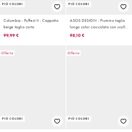
PIÙ COLORI
PIÙ COLORI
Columbia - Puffect II - Cappotto
ASOS DESIGN - Piumino taglio
beige taglio corto
lungo color cioccolato con scollo
a imbuto
99,99 €
98,10 €
Offerta
Offerta
PIÙ COLORI
PIÙ COLORI