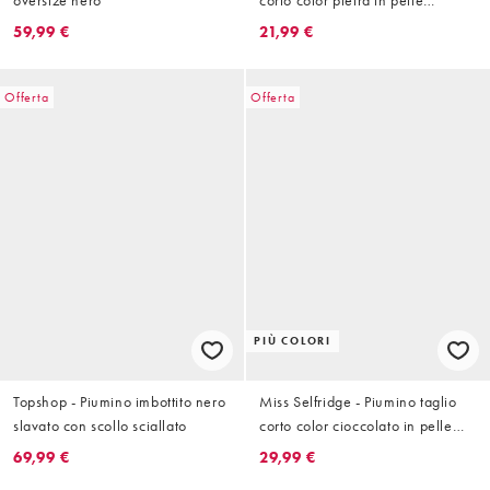
oversize nero
corto color pietra in pelle
sintetica
59,99 €
21,99 €
Offerta
Offerta
PIÙ COLORI
Topshop - Piumino imbottito nero
Miss Selfridge - Piumino taglio
slavato con scollo sciallato
corto color cioccolato in pelle
sintetica
69,99 €
29,99 €