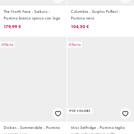
The North Face - Saikuru -
Columbia - Surplus Puffect -
Piumino bianco sporco con logo
Piumino nero
179,99 €
104,50 €
Offerta
Offerta
PIÙ COLORI
Dickies - Summerdale - Piumino
Miss Selfridge - Piumino taglio