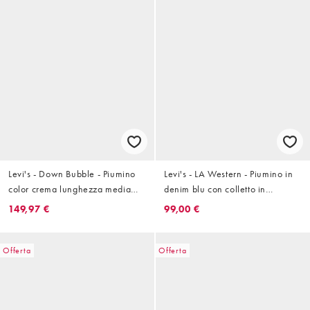
Levi's - Down Bubble - Piumino
Levi's - LA Western - Piumino in
color crema lunghezza media
denim blu con colletto in
con logo e cappuccio
pelliccia sintetica
149,97 €
99,00 €
Offerta
Offerta