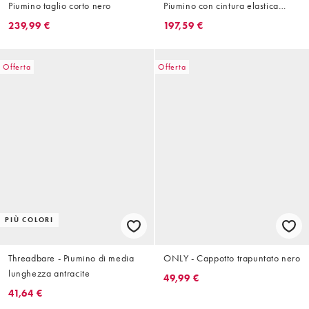
Piumino taglio corto nero
Piumino con cintura elastica
color avorio
239,99 €
197,59 €
Offerta
Offerta
PIÙ COLORI
Threadbare - Piumino di media
ONLY - Cappotto trapuntato nero
lunghezza antracite
49,99 €
41,64 €