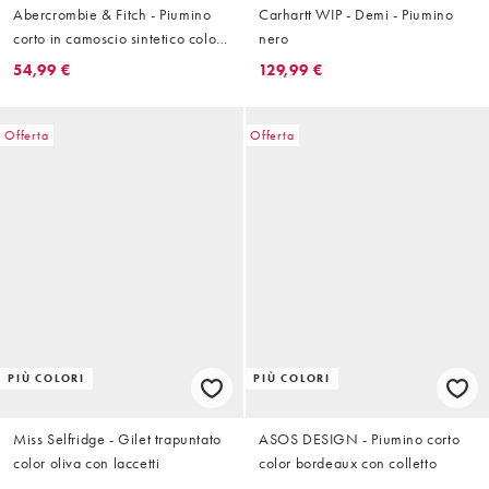
Abercrombie & Fitch - Piumino
Carhartt WIP - Demi - Piumino
corto in camoscio sintetico color
nero
cammello
54,99 €
129,99 €
Offerta
Offerta
PIÙ COLORI
PIÙ COLORI
Miss Selfridge - Gilet trapuntato
ASOS DESIGN - Piumino corto
color oliva con laccetti
color bordeaux con colletto