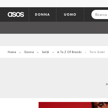
Vai al contenuto principale
DONNA
UOMO
Home
›
Donna
›
Saldi
›
A To Z Of Brands
›
Twin Sister
M