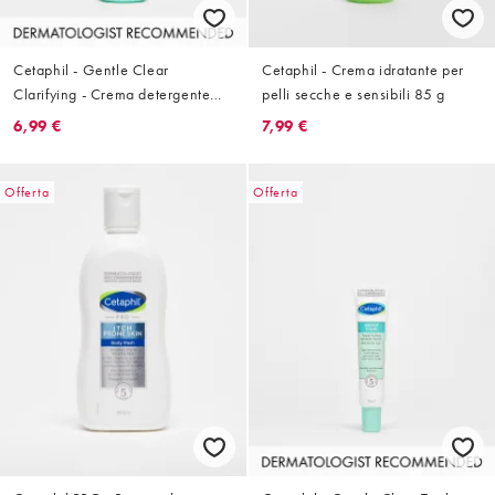
Cetaphil - Gentle Clear
Cetaphil - Crema idratante per
Clarifying - Crema detergente
pelli secche e sensibili 85 g
124 ml
6,99 €
7,99 €
Offerta
Offerta