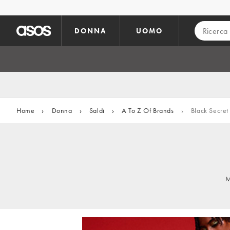
Vai al contenuto principale
DONNA
UOMO
Home
›
Donna
›
Saldi
›
A To Z Of Brands
›
Black Secret
M