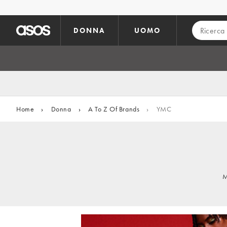
Vai al contenuto principale
DONNA
UOMO
Home
›
Donna
›
A To Z Of Brands
›
YMC
M