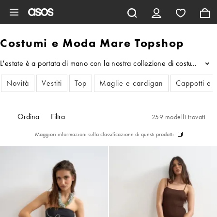
Vai al contenuto principale
Costumi e Moda Mare Topshop
L'estate è a portata di mano con la nostra collezione di costumi e ab
...
Novità
Vestiti
Top
Maglie e cardigan
Cappotti e 
Ordina
Filtra
259 modelli trovati
Maggiori informazioni sulla classificazione di questi prodotti