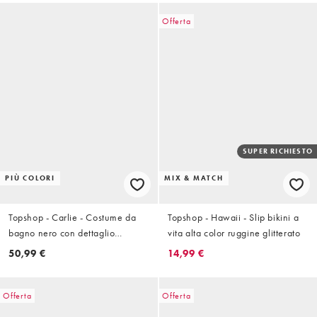
Offerta
SUPER RICHIESTO
PIÙ COLORI
MIX & MATCH
Topshop - Carlie - Costume da
Topshop - Hawaii - Slip bikini a
bagno nero con dettaglio
vita alta color ruggine glitterato
attorcigliato sul retro
50,99 €
14,99 €
Offerta
Offerta