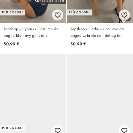
SUPER RICHIESTO
PIÙ COLORI
PIÙ COLORI
Topshop - Cyprus - Costume da
Topshop - Carlie - Costume da
bagno blu navy glitterato
bagno zebrato con dettaglio
attorcigliato sul retro
50,99 €
50,99 €
PIÙ COLORI