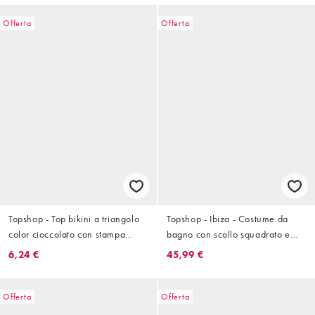
Offerta
Offerta
Topshop - Top bikini a triangolo
Topshop - Ibiza - Costume da
color cioccolato con stampa
bagno con scollo squadrato e
astratta a fiori e finiture ad anello
incrocio sul retro color cioccolato
6,24 €
45,99 €
e arancione
Offerta
Offerta