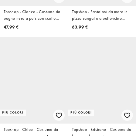
Topshop - Clarice - Costume da
Topshop - Pantaloni da mare in
bagno nero a pois con scollo
pizzo sangallo a palloncino
rotondo sul retro
bianchi
47,99 €
63,99 €
PIÙ COLORI
PIÙ COLORI
Topshop - Chloe - Costume da
Topshop - Brisbane - Costume da