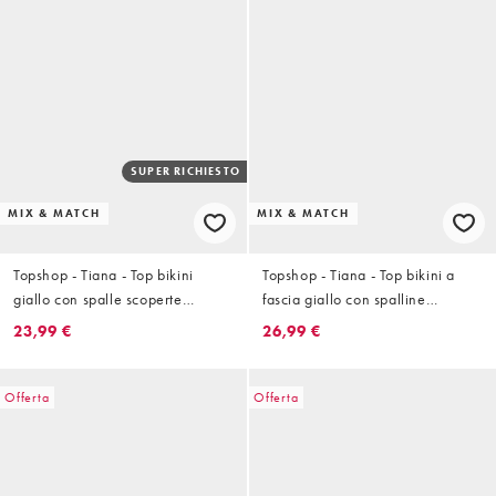
SUPER RICHIESTO
MIX & MATCH
MIX & MATCH
Topshop - Tiana - Top bikini
Topshop - Tiana - Top bikini a
giallo con spalle scoperte
fascia giallo con spalline
attorcigliate
attorcigliate
23,99 €
26,99 €
Offerta
Offerta