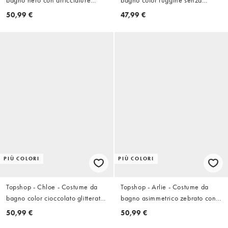
bagno nero con arricciature
bagno color ruggine senza
laterali
spalline allacciato sul retro
50,99 €
47,99 €
PIÙ COLORI
PIÙ COLORI
Topshop - Chloe - Costume da
Topshop - Arlie - Costume da
bagno color cioccolato glitterato
bagno asimmetrico zebrato con
con arricciature laterali
schiena scoperta
50,99 €
50,99 €