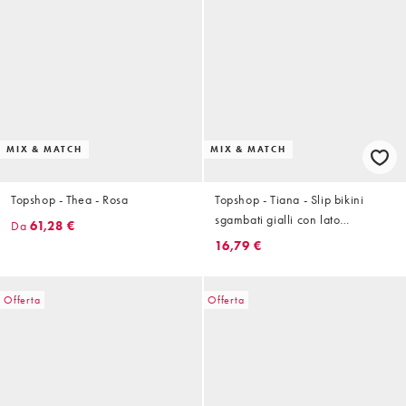
MIX & MATCH
MIX & MATCH
Topshop - Thea - Rosa
Topshop - Tiana - Slip bikini
sgambati gialli con lato
Da
61,28 €
attorcigliato
16,79 €
Offerta
Offerta