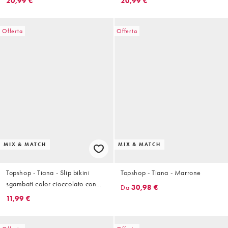
20,99 €
20,99 €
Offerta
Offerta
MIX & MATCH
MIX & MATCH
Topshop - Tiana - Slip bikini
Topshop - Tiana - Marrone
sgambati color cioccolato con
Da
30,98 €
dettaglio attorcigliato
11,99 €