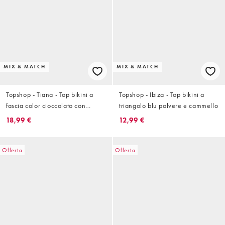
MIX & MATCH
MIX & MATCH
Topshop - Tiana - Top bikini a
Topshop - Ibiza - Top bikini a
fascia color cioccolato con
triangolo blu polvere e cammello
spalline attorcigliate
18,99 €
12,99 €
Offerta
Offerta