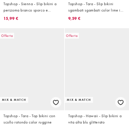
Topshop - Sienna - Slip bikini a
Topshop - Tara - Slip bikini
perizoma bianco sporco e
sgambati sgambati color lime in
cioccolato ricamato
tessuto stropicciato
15,99 €
9,59 €
Offerta
Offerta
MIX & MATCH
MIX & MATCH
Topshop - Tara - Top bikini con
Topshop - Hawaii - Slip bikini a
scollo rotondo color ruggine
vita alta blu glitterato