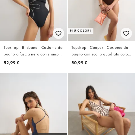
PIÙ COLORI
Topshop - Brisbane - Costume da
Topshop - Cooper - Costume da
bagno a fascia nero con stampa
bagno con scollo quadrato color
astratta
cioccolato
52,99 €
50,99 €