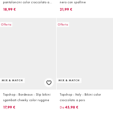
pantaloncini color cioccolato a
nero con spalline
pois
18,99 €
21,99 €
Offerta
Offerta
MIX & MATCH
MIX & MATCH
Topshop - Bordeaux - Slip bikini
Topshop - Italy - Bikini color
sgambati cheeky color ruggine
cioccolato a pois
17,99 €
Da
45,98 €