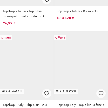
Topshop - Tatum - Top bikini
Topshop - Tatum - Bikini kaki
monospalla kaki con dettagli in
Da
51,28 €
metallo
26,99 €
Offerta
Offerta
MIX & MATCH
MIX & MATCH
Topshop - Italy - Slip bikini stile
Topshop Italy - Top bikini a fascia