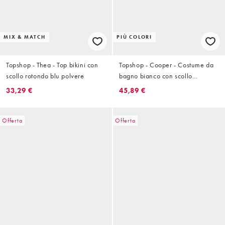
MIX & MATCH
PIÙ COLORI
Topshop - Thea - Top bikini con
Topshop - Cooper - Costume da
scollo rotondo blu polvere
bagno bianco con scollo
squadrato
33,29 €
45,89 €
Offerta
Offerta