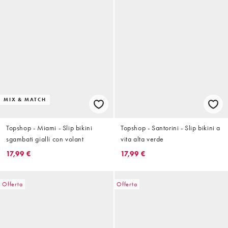
MIX & MATCH
Topshop - Miami - Slip bikini
Topshop - Santorini - Slip bikini a
sgambati gialli con volant
vita alta verde
17,99 €
17,99 €
Offerta
Offerta