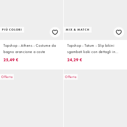
PIÙ COLORI
MIX & MATCH
Topshop - Athens - Costume da
Topshop - Tatum - Slip bikini
bagno arancione a coste
sgambati kaki con dettagli in
metallo
25,49 €
24,29 €
Offerta
Offerta