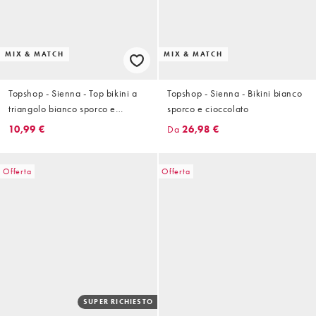
MIX & MATCH
MIX & MATCH
Topshop - Sienna - Top bikini a
Topshop - Sienna - Bikini bianco
triangolo bianco sporco e
sporco e cioccolato
cioccolato ricamato
10,99 €
Da
26,98 €
Offerta
Offerta
SUPER RICHIESTO