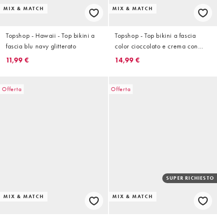
MIX & MATCH
MIX & MATCH
Topshop - Hawaii - Top bikini a
Topshop - Top bikini a fascia
fascia blu navy glitterato
color cioccolato e crema con
impunture
11,99 €
14,99 €
Offerta
Offerta
SUPER RICHIESTO
MIX & MATCH
MIX & MATCH