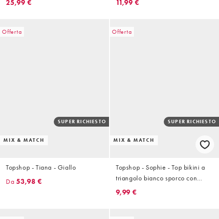
25,99 €
11,99 €
Offerta
Offerta
SUPER RICHIESTO
SUPER RICHIESTO
MIX & MATCH
MIX & MATCH
Topshop - Tiana - Giallo
Topshop - Sophie - Top bikini a
triangolo bianco sporco con
Da
53,98 €
dettagli in metallo
9,99 €