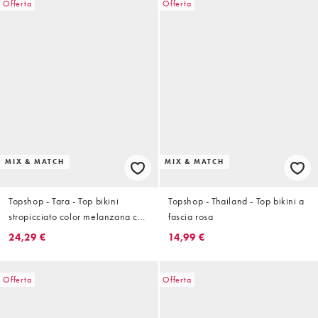
Offerta
Offerta
MIX & MATCH
MIX & MATCH
Topshop - Tara - Top bikini
Topshop - Thailand - Top bikini a
stropicciato color melanzana con
fascia rosa
scollo rotondo
24,29 €
14,99 €
Offerta
Offerta