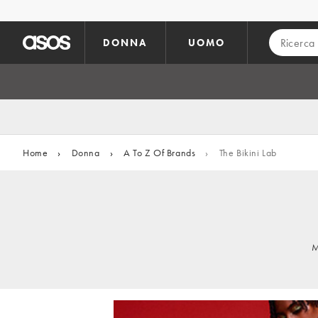
Vai al contenuto principale
DONNA
UOMO
Home
›
Donna
›
A To Z Of Brands
›
The Bikini Lab
M