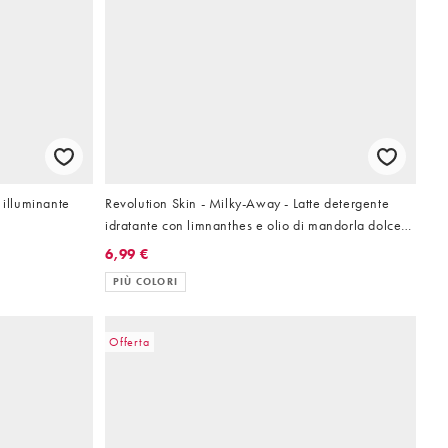
 illuminante
Revolution Skin - Milky-Away - Latte detergente
idratante con limnanthes e olio di mandorla dolce
200 ml
6,99 €
PIÙ COLORI
Offerta