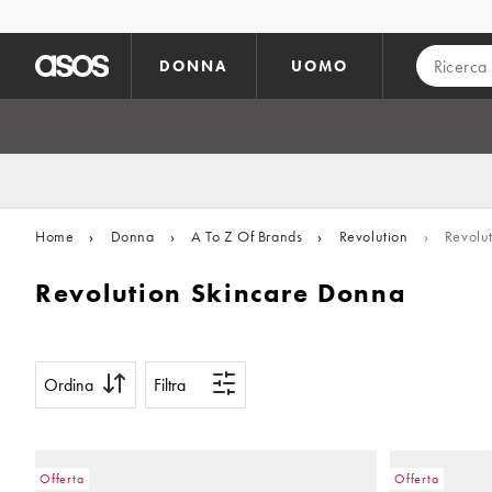
Vai al contenuto principale
DONNA
UOMO
Home
›
Donna
›
A To Z Of Brands
›
Revolution
›
Revolut
Revolution Skincare Donna
Ordina
Filtra
Offerta
Offerta