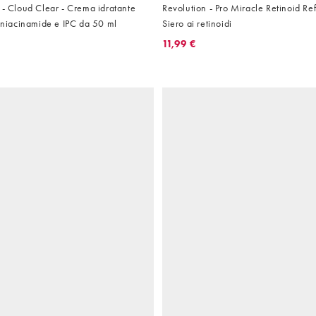
 - Cloud Clear - Crema idratante
Revolution - Pro Miracle Retinoid Re
a niacinamide e IPC da 50 ml
Siero ai retinoidi
11,99 €