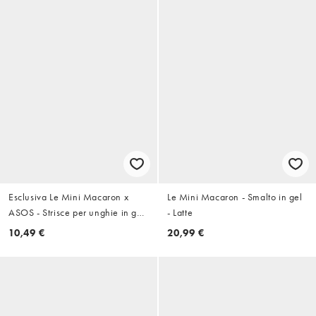
Esclusiva Le Mini Macaron x
Le Mini Macaron - Smalto in gel
ASOS - Strisce per unghie in gel
- Latte
- French Tip
10,49 €
20,99 €