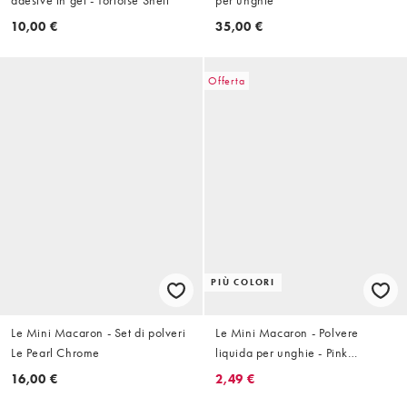
10,00 €
35,00 €
Offerta
PIÙ COLORI
Le Mini Macaron - Set di polveri
Le Mini Macaron - Polvere
Le Pearl Chrome
liquida per unghie - Pink
Euphoria
16,00 €
2,49 €