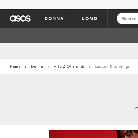
Vai al contenuto principale
DONNA
UOMO
Home
›
Donna
›
A To Z Of Brands
›
Larsson & Jennings
M