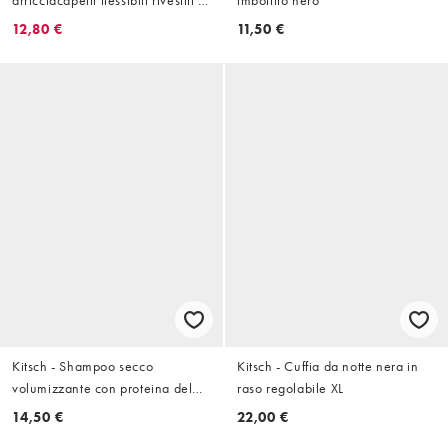
raso rosa
12,80 €
11,50 €
Kitsch - Shampoo secco
Kitsch - Cuffia da notte nera in
volumizzante con proteina del
raso regolabile XL
riso - Per capelli biondi
14,50 €
22,00 €