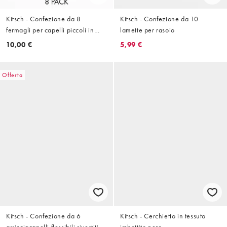
Kitsch - Confezione da 8
Kitsch - Confezione da 10
fermagli per capelli piccoli in
lamette per rasoio
plastica rosa
10,00 €
5,99 €
Offerta
Kitsch - Confezione da 6
Kitsch - Cerchietto in tessuto
arricciacapelli flessibili rivestiti in
imbottito nero