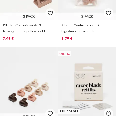
Kitsch - Confezione da 3
Kitsch - Confezione da 2
fermagli per capelli assortiti
bigodini volumizzanti
oversize
7,49 €
8,79 €
Offerta
PIÙ COLORI