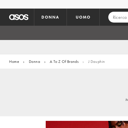
Vai al contenuto principale
DONNA
UOMO
Home
›
Donna
›
A To Z Of Brands
›
J Dauphin
M