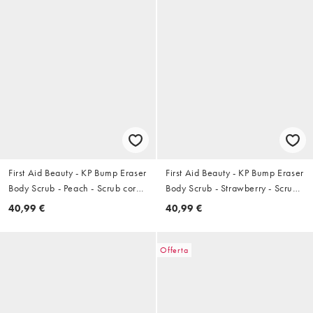
First Aid Beauty - KP Bump Eraser
First Aid Beauty - KP Bump Eraser
Body Scrub - Peach - Scrub corpo
Body Scrub - Strawberry - Scrub
226g
corpo 226g
40,99 €
40,99 €
Offerta