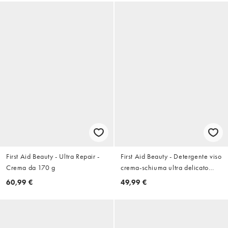
First Aid Beauty - Ultra Repair -
First Aid Beauty - Detergente viso
Crema da 170 g
crema-schiuma ultra delicato
294.74g
60,99 €
49,99 €