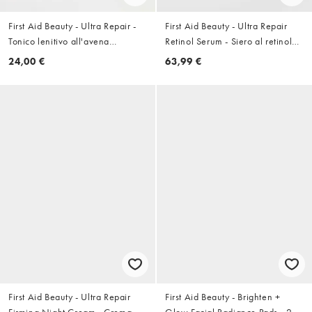
First Aid Beauty - Ultra Repair -
First Aid Beauty - Ultra Repair
Tonico lenitivo all'avena
Retinol Serum - Siero al retinolo
selvatica da 180 ml
da 30 ml
24,00 €
63,99 €
First Aid Beauty - Ultra Repair
First Aid Beauty - Brighten +
Firming Night Cream - Crema
Glow Facial Radiance Pads - 28