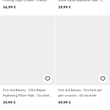
notte da 50 ml
dischetti
56,99 €
29,99 €
First Aid Beauty - Ultra Repair
First Aid Beauty - Dischetti per
Hydrating Pillow Pads - Dischetti
peli incarniti - 60 dischetti
idratanti - 28 dischetti
29,99 €
49,99 €