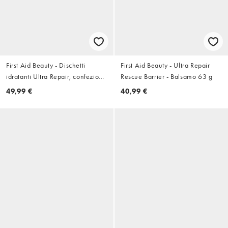
First Aid Beauty - Dischetti
First Aid Beauty - Ultra Repair
idratanti Ultra Repair, confezione
Rescue Barrier - Balsamo 63 g
da 60
49,99 €
40,99 €