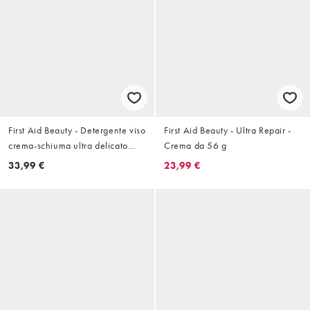
First Aid Beauty - Detergente viso
First Aid Beauty - Ultra Repair -
crema-schiuma ultra delicato
Crema da 56 g
170.1g
33,99 €
23,99 €