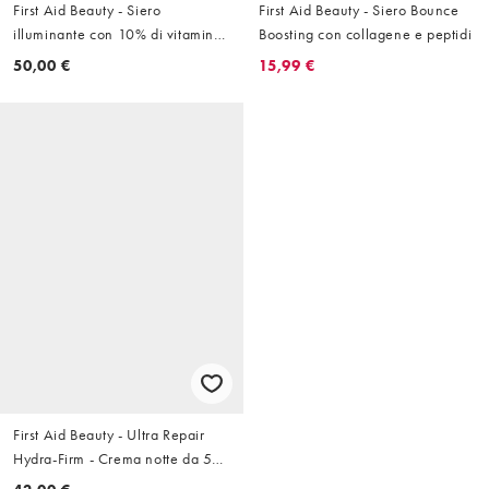
First Aid Beauty - Siero
First Aid Beauty - Siero Bounce
illuminante con 10% di vitamina
Boosting con collagene e peptidi
C da 30 ml
50,00 €
15,99 €
First Aid Beauty - Ultra Repair
Hydra-Firm - Crema notte da 50
ml