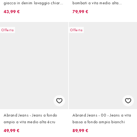
giacca in denim lavaggio chiaro
bombati a vita medio alta
con mezze maniche
lavaggio scuro
43,99 €
79,99 €
Offerta
Offerta
Abrand Jeans - Jeans a fondo
Abrand Jeans - 00 - Jeans a vita
ampio a vita medio alta écru
bassa a fondo ampio bianchi
49,99 €
89,99 €