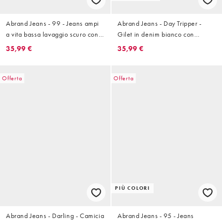
Abrand Jeans - 99 - Jeans ampi
Abrand Jeans - Day Tripper -
a vita bassa lavaggio scuro con
Gilet in denim bianco con
risvolti
bottoni sul davanti
35,99 €
35,99 €
Offerta
Offerta
PIÙ COLORI
Abrand Jeans - Darling - Camicia
Abrand Jeans - 95 - Jeans