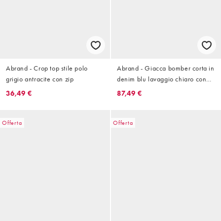
Abrand - Crop top stile polo
Abrand - Giacca bomber corta in
grigio antracite con zip
denim blu lavaggio chiaro con
tasca sul petto
36,49 €
87,49 €
Offerta
Offerta