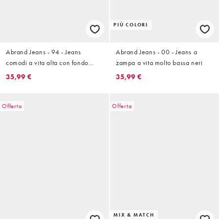
PIÙ COLORI
Abrand Jeans - 94 - Jeans
Abrand Jeans - 00 - Jeans a
comodi a vita alta con fondo
zampa a vita molto bassa neri
ampio grigi
35,99 €
35,99 €
Offerta
Offerta
MIX & MATCH