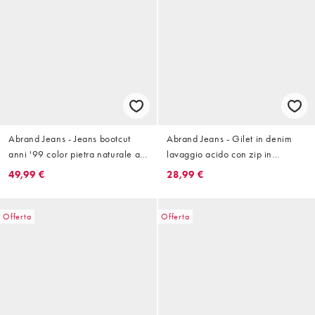
Abrand Jeans - Jeans bootcut
Abrand Jeans - Gilet in denim
anni '99 color pietra naturale a
lavaggio acido con zip in
vita bassa
coordinato
49,99 €
28,99 €
Offerta
Offerta