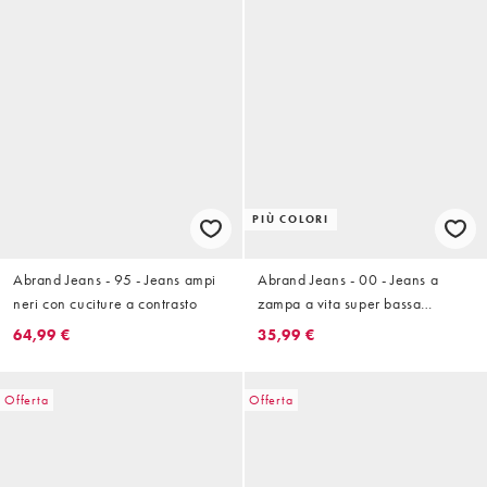
PIÙ COLORI
Abrand Jeans - 95 - Jeans ampi
Abrand Jeans - 00 - Jeans a
neri con cuciture a contrasto
zampa a vita super bassa
lavaggio scuro
64,99 €
35,99 €
Offerta
Offerta