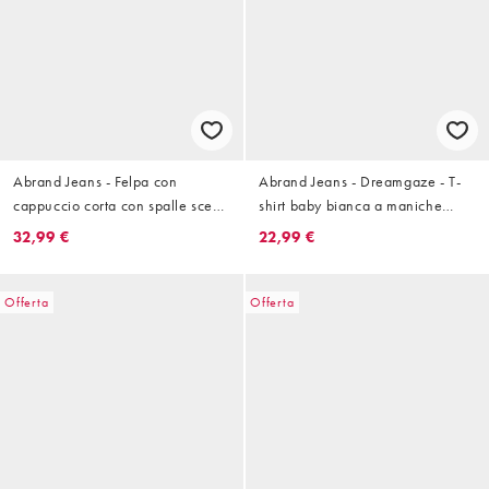
Abrand Jeans - Felpa con
Abrand Jeans - Dreamgaze - T-
cappuccio corta con spalle scese
shirt baby bianca a maniche
e zip color antracite
corte
32,99 €
22,99 €
Offerta
Offerta