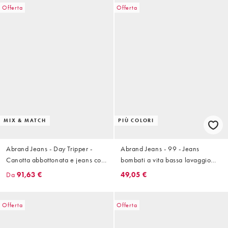
Offerta
Offerta
MIX & MATCH
PIÙ COLORI
Abrand Jeans - Day Tripper -
Abrand Jeans - 99 - Jeans
Canotta abbottonata e jeans con
bombati a vita bassa lavaggio
fondo ampio bianchi
vintage medio
Da
91,63 €
49,05 €
Offerta
Offerta