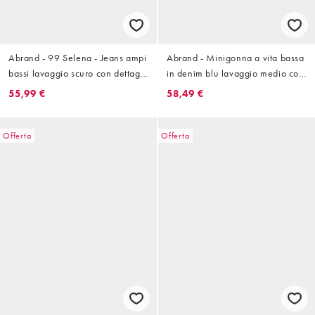
Abrand - 99 Selena - Jeans ampi
Abrand - Minigonna a vita bassa
bassi lavaggio scuro con dettagli
in denim blu lavaggio medio con
in pizzo
finiture
55,99 €
58,49 €
Offerta
Offerta