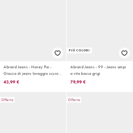
PIÙ COLORI
Abrand Jeans - Honey Pie -
Abrand Jeans - 99 - Jeans ampi
Giacca di jeans lavaggio scuro
a vita bassa grigi
con bottoni sul davanti
43,99 €
79,99 €
Offerta
Offerta