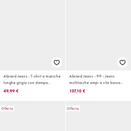
Abrand Jeans - T-shirt a maniche
Abrand Jeans - 99 - Jeans
lunghe grigia con stampa
multitasche ampi a vita bassa
Rebellion
color cuoio
49,99 €
107,10 €
Offerta
Offerta