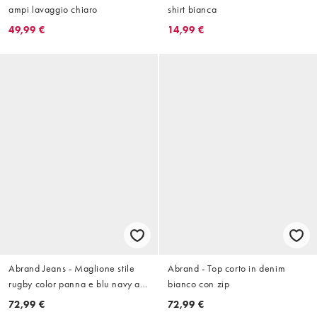
ampi lavaggio chiaro
shirt bianca
49,99 €
14,99 €
Abrand Jeans - Maglione stile
Abrand - Top corto in denim
rugby color panna e blu navy a
bianco con zip
righe con numero 99
72,99 €
72,99 €