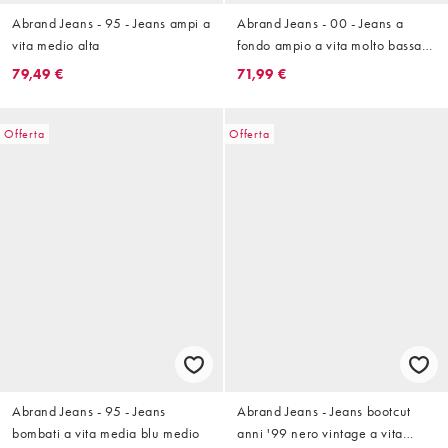
Abrand Jeans - 95 - Jeans ampi a
Abrand Jeans - 00 - Jeans a
vita medio alta
fondo ampio a vita molto bassa
color blu indaco
79,49 €
71,99 €
Offerta
Offerta
Abrand Jeans - 95 - Jeans
Abrand Jeans - Jeans bootcut
bombati a vita media blu medio
anni '99 nero vintage a vita