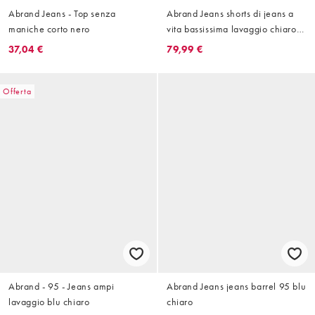
Abrand Jeans - Top senza
Abrand Jeans shorts di jeans a
maniche corto nero
vita bassissima lavaggio chiaro
blu
37,04 €
79,99 €
Offerta
Abrand - 95 - Jeans ampi
Abrand Jeans jeans barrel 95 blu
lavaggio blu chiaro
chiaro