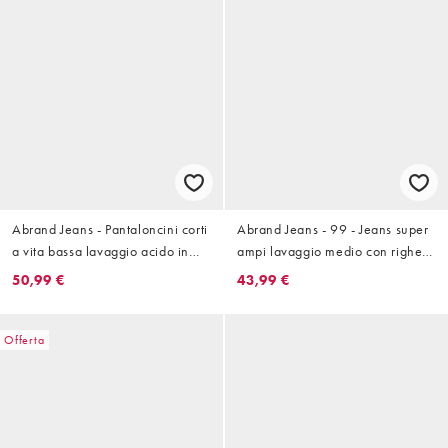
Abrand Jeans - Pantaloncini corti
Abrand Jeans - 99 - Jeans super
a vita bassa lavaggio acido in
ampi lavaggio medio con righe
coordinato
laterali
50,99 €
43,99 €
Offerta