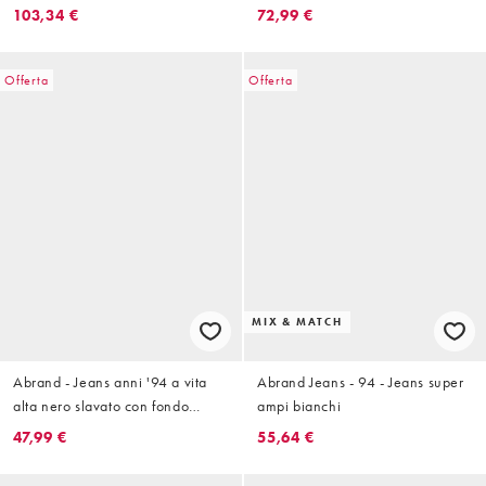
bassa
103,34 €
72,99 €
Offerta
Offerta
MIX & MATCH
Abrand - Jeans anni '94 a vita
Abrand Jeans - 94 - Jeans super
alta nero slavato con fondo
ampi bianchi
ampio
47,99 €
55,64 €