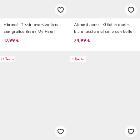
Abrand - T-shirt oversize écru
Abrand Jeans - Gilet in denim
con grafica Break My Heart
blu allacciato al collo con bottoni
in coordinato
17,99 €
74,99 €
Offerta
Offerta