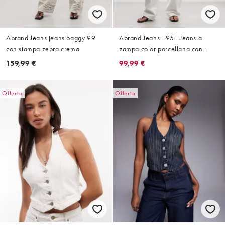
Abrand Jeans jeans baggy 99
Abrand Jeans - 95 - Jeans a
con stampa zebra crema
zampa color porcellana con
cuciture a contrasto
159,99 €
99,99 €
Offerta
Offerta