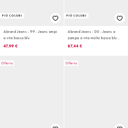
PIÙ COLORI
PIÙ COLORI
Abrand Jeans - 99 - Jeans ampi
Abrand Jeans - 00 - Jeans a
a vita bassa blu
zampa a vita molto bassa blu
indaco slavato
47,99 €
87,44 €
Offerta
Offerta