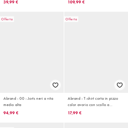
39,99 €
109,99 €
Offerta
Offerta
Abrand - 00 - Jorts neri a vita
Abrand - T-shirt corta in pizzo
medio alta
color avorio con scollo a
barchetta
94,99 €
17,99 €