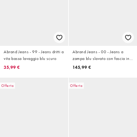
Abrand Jeans - 99 - Jeans dritti a
Abrand Jeans - 00 - Jeans a
vita bassa lavaggio blu scuro
zampa blu slavato con fascia in
vita invecchiata
35,99 €
145,99 €
Offerta
Offerta