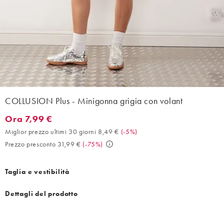
COLLUSION Plus - Minigonna grigia con volant
Ora 7,99 €
Ora 7,99 €. Miglior prezzo ultimi 30 giorni 8,49 € (-5%). Prezzo
Miglior prezzo ultimi 30 giorni 8,49 €
(
-5%
)
Prezzo presconto 31,99 €
(
-75%
)
Taglia e vestibilità
Dettagli del prodotto