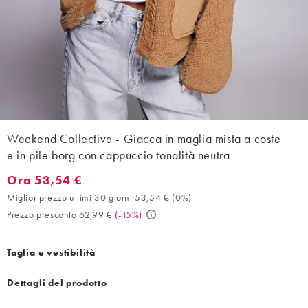
Weekend Collective - Giacca in maglia mista a coste
e in pile borg con cappuccio tonalità neutra
Ora 53,54 €
Ora 53,54 €. Miglior prezzo ultimi 30 giorni 53,54 € (0%). Prez
Miglior prezzo ultimi 30 giorni 53,54 €
(
0%
)
Prezzo presconto 62,99 €
(
-15%
)
Taglia e vestibilità
Dettagli del prodotto