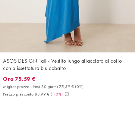
ASOS DESIGN Tall - Vestito lungo allacciato al collo
con plissettatura blu cobalto
Ora 75,59 €
Ora 75,59 €. Miglior prezzo ultimi 30 giorni 75,59 € (0%). Prez
Miglior prezzo ultimi 30 giorni 75,59 €
(
0%
)
Prezzo presconto 83,99 €
(
-10%
)