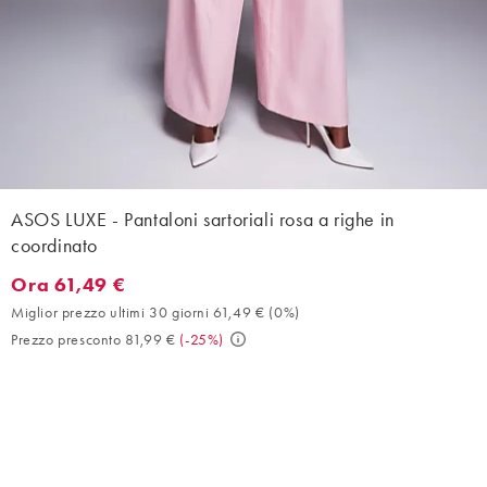
ASOS LUXE - Pantaloni sartoriali rosa a righe in
coordinato
Ora 61,49 €
Ora 61,49 €. Miglior prezzo ultimi 30 giorni 61,49 € (0%). Prezz
Miglior prezzo ultimi 30 giorni 61,49 €
(
0%
)
Prezzo presconto 81,99 €
(
-25%
)