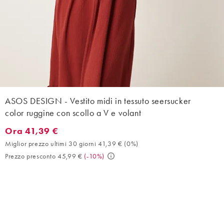
ASOS DESIGN - Vestito midi in tessuto seersucker
color ruggine con scollo a V e volant
Ora 41,39 €
Ora 41,39 €. Miglior prezzo ultimi 30 giorni 41,39 € (0%). Prezz
Miglior prezzo ultimi 30 giorni 41,39 €
(
0%
)
Prezzo presconto 45,99 €
(
-10%
)