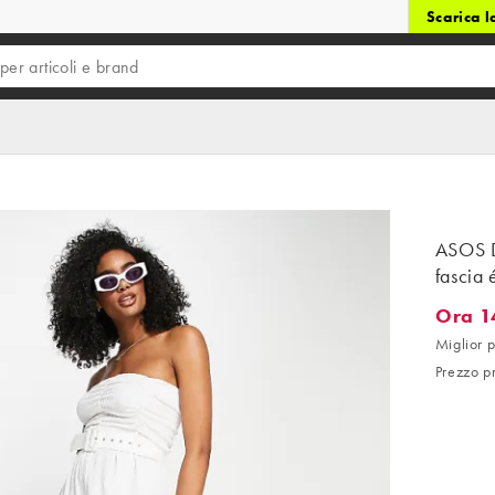
Scarica 
ASOS D
fascia 
Ora 1
Ora 14,
Miglior p
Prezzo p