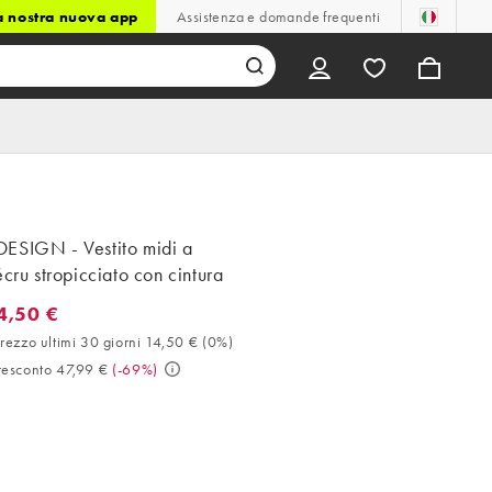
la nostra nuova app
Assistenza e domande frequenti
ESIGN - Vestito midi a
écru stropicciato con cintura
4,50 €
50 €. Miglior prezzo ultimi 30 giorni 14,50 € (0%). Prezzo prescon
rezzo ultimi 30 giorni 14,50 €
(
0%
)
resconto 47,99 €
(
-69%
)