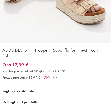
ASOS DESIGN - Trooper - Sabot flatform neutri con
fibbie
Ora 17,99 €
Ora 17,99 €. Miglior prezzo ultimi 30 giorni 17,99 € (0%). Prezz
Miglior prezzo ultimi 30 giorni 17,99 €
(
0%
)
Prezzo presconto 35,99 €
(
-50%
)
Taglia e vestibilità
Dettagli del prodotto