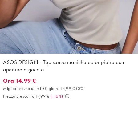
ASOS DESIGN - Top senza maniche color pietra con
apertura a goccia
Ora 14,99 €
Ora 14,99 €. Miglior prezzo ultimi 30 giorni 14,99 € (0%). Prezz
Miglior prezzo ultimi 30 giorni 14,99 €
(
0%
)
Prezzo presconto 17,99 €
(
-16%
)