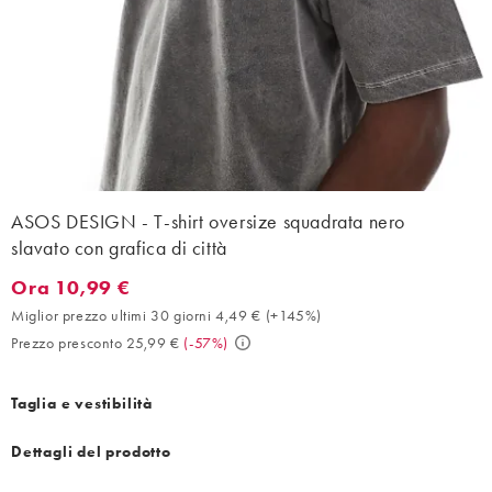
ASOS DESIGN - T-shirt oversize squadrata nero
slavato con grafica di città
Ora 10,99 €
Ora 10,99 €. Miglior prezzo ultimi 30 giorni 4,49 € (+145%). Pr
Miglior prezzo ultimi 30 giorni 4,49 €
(
+145%
)
Prezzo presconto 25,99 €
(
-57%
)
Taglia e vestibilità
Dettagli del prodotto