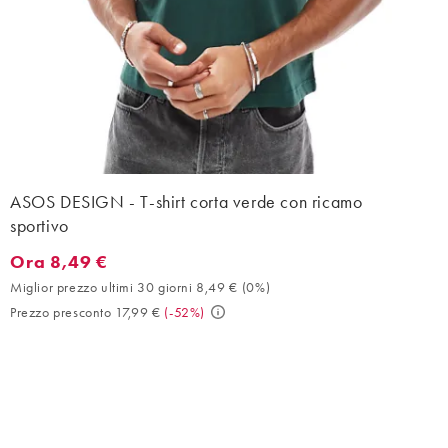
ASOS DESIGN - T-shirt corta verde con ricamo
sportivo
Ora 8,49 €
Ora 8,49 €. Miglior prezzo ultimi 30 giorni 8,49 € (0%). Prezzo 
Miglior prezzo ultimi 30 giorni 8,49 €
(
0%
)
Prezzo presconto 17,99 €
(
-52%
)