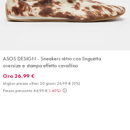
ASOS DESIGN - Sneakers rétro con linguetta
oversize e stampa effetto cavallino
Ora 26,99 €
Ora 26,99 €. Miglior prezzo ultimi 30 giorni 26,99 € (0%). Prez
Miglior prezzo ultimi 30 giorni 26,99 €
(
0%
)
Prezzo presconto 44,99 €
(
-40%
)