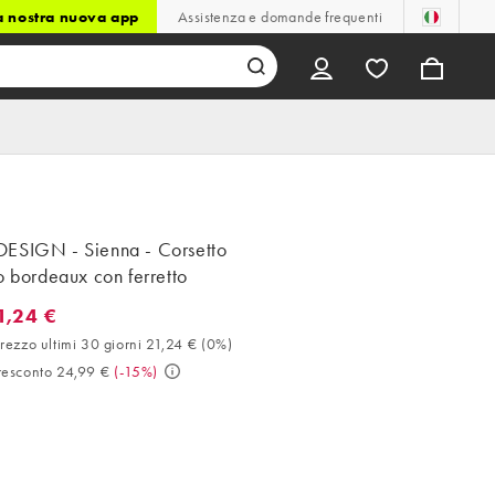
la nostra nuova app
Assistenza e domande frequenti
ESIGN - Sienna - Corsetto
o bordeaux con ferretto
1,24 €
4 €. Miglior prezzo ultimi 30 giorni 21,24 € (0%). Prezzo prescont
rezzo ultimi 30 giorni 21,24 €
(
0%
)
resconto 24,99 €
(
-15%
)