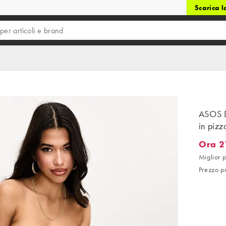
Scarica 
ASOS D
in pizz
Ora 2
Ora 21,2
Miglior p
Prezzo p