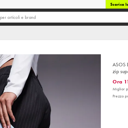
Scarica 
ASOS D
zip sup
Ora 1
Ora 11,6
Miglior p
Prezzo p