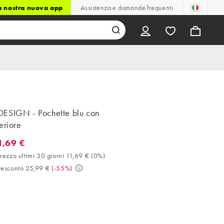
la nostra nuova app
Assistenza e domande frequenti
ESIGN - Pochette blu con
eriore
1,69 €
9 €. Miglior prezzo ultimi 30 giorni 11,69 € (0%). Prezzo prescont
rezzo ultimi 30 giorni 11,69 €
(
0%
)
resconto 25,99 €
(
-55%
)