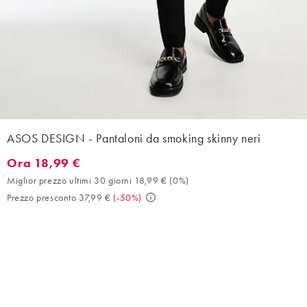
ASOS DESIGN - Pantaloni da smoking skinny neri
Ora 18,99 €
Ora 18,99 €. Miglior prezzo ultimi 30 giorni 18,99 € (0%). Prezz
Miglior prezzo ultimi 30 giorni 18,99 €
(
0%
)
Prezzo presconto 37,99 €
(
-50%
)