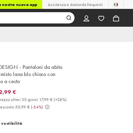
la nostra nuova app
Assistenza e domande frequenti
ESIGN - Pantaloni da abito
in misto lana blu chiaro con
io a cesto
2,99 €
99 €. Miglior prezzo ultimi 30 giorni 17,99 € (+28%). Prezzo presc
rezzo ultimi 30 giorni 17,99 €
(
+28%
)
resconto 50,99 €
(
-54%
)
 vestibilità