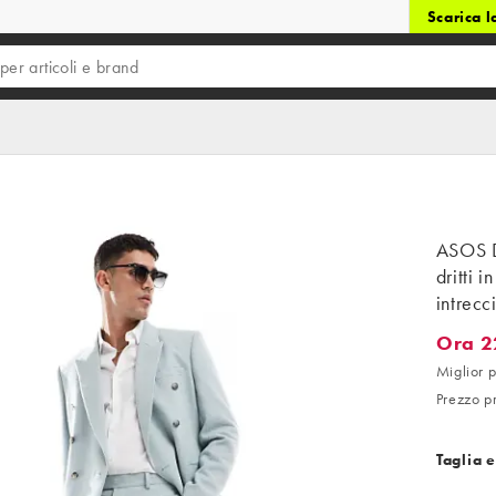
Scarica 
ASOS D
dritti 
intrecc
Ora 2
Ora 22,
Miglior p
Prezzo p
Taglia e