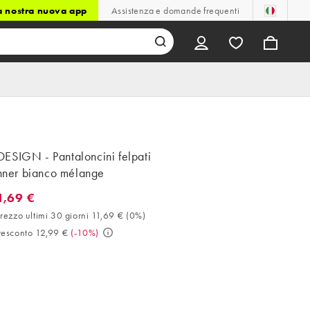
la nostra nuova app
Assistenza e domande frequenti
ESIGN - Pantaloncini felpati
unner bianco mélange
1,69 €
9 €. Miglior prezzo ultimi 30 giorni 11,69 € (0%). Prezzo prescont
rezzo ultimi 30 giorni 11,69 €
(
0%
)
resconto 12,99 €
(
-10%
)