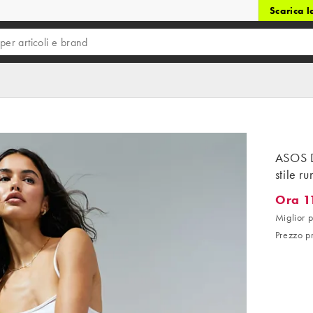
Scarica 
ASOS D
stile r
Ora 1
Ora 11,6
Miglior p
Prezzo p