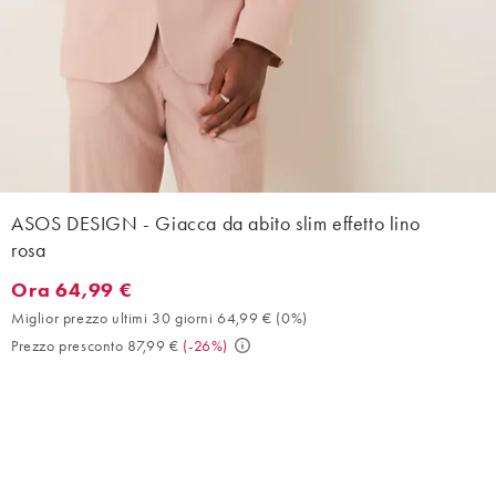
ASOS DESIGN - Giacca da abito slim effetto lino
rosa
Ora 64,99 €
Ora 64,99 €. Miglior prezzo ultimi 30 giorni 64,99 € (0%). Prezz
Miglior prezzo ultimi 30 giorni 64,99 €
(
0%
)
Prezzo presconto 87,99 €
(
-26%
)