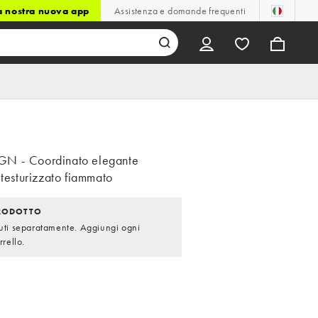
la nostra nuova app
Assistenza e domande frequenti
N - Coordinato elegante
 testurizzato fiammato
PRODOTTO
duti separatamente. Aggiungi ogni
rrello.