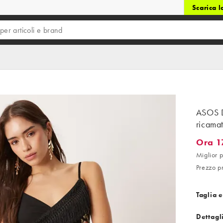
Scarica 
ASOS D
ricamat
Ora 1
Ora 17,9
Miglior p
Prezzo p
Taglia e
Dettagl