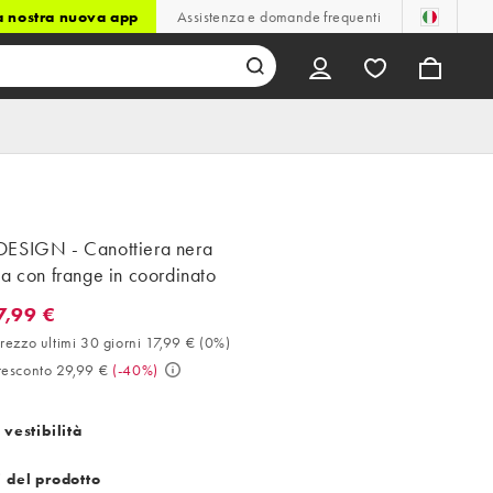
la nostra nuova app
Assistenza e domande frequenti
ESIGN - Canottiera nera
a con frange in coordinato
7,99 €
9 €. Miglior prezzo ultimi 30 giorni 17,99 € (0%). Prezzo prescont
rezzo ultimi 30 giorni 17,99 €
(
0%
)
resconto 29,99 €
(
-40%
)
 vestibilità
i del prodotto