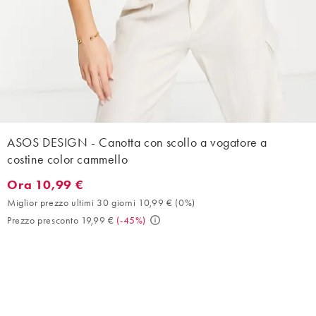
ASOS DESIGN - Canotta con scollo a vogatore a
costine color cammello
Ora 10,99 €
Ora 10,99 €. Miglior prezzo ultimi 30 giorni 10,99 € (0%). Prezz
Miglior prezzo ultimi 30 giorni 10,99 €
(
0%
)
Prezzo presconto 19,99 €
(
-45%
)