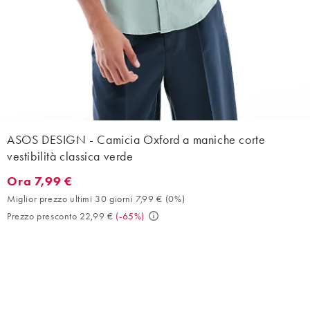
ASOS DESIGN - Camicia Oxford a maniche corte
vestibilità classica verde
Ora 7,99 €
Ora 7,99 €. Miglior prezzo ultimi 30 giorni 7,99 € (0%). Prezzo 
Miglior prezzo ultimi 30 giorni 7,99 €
(
0%
)
Prezzo presconto 22,99 €
(
-65%
)