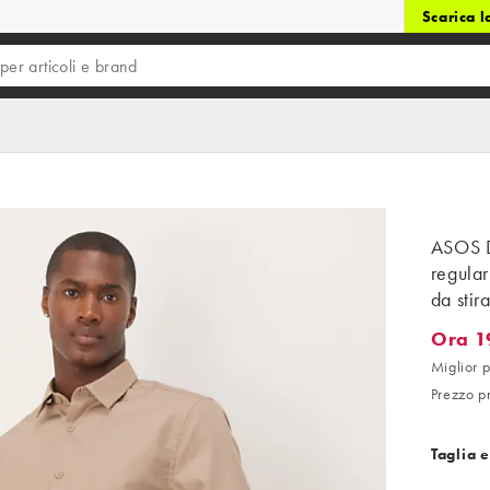
Scarica 
ASOS D
regular
da stir
Ora 1
Ora 19,
Miglior p
Prezzo p
Taglia e