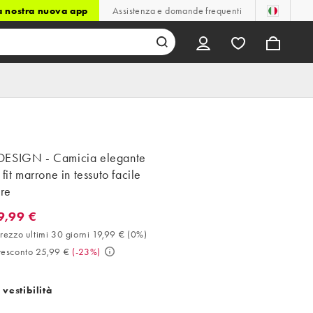
la nostra nuova app
Assistenza e domande frequenti
ESIGN - Camicia elegante
 fit marrone in tessuto facile
are
9,99 €
99 €. Miglior prezzo ultimi 30 giorni 19,99 € (0%). Prezzo prescont
rezzo ultimi 30 giorni 19,99 €
(
0%
)
resconto 25,99 €
(
-23%
)
 vestibilità