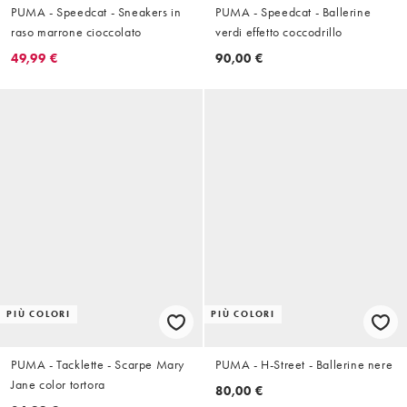
PUMA - Speedcat - Sneakers in
PUMA - Speedcat - Ballerine
raso marrone cioccolato
verdi effetto coccodrillo
49,99 €
90,00 €
PIÙ COLORI
PIÙ COLORI
PUMA - Tacklette - Scarpe Mary
PUMA - H-Street - Ballerine nere
Jane color tortora
80,00 €