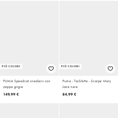
PIÙ COLORI
PIÙ COLORI
PUMA Speedcat sneakers con
Puma - Tacklette - Scarpe Mary
zeppa grigie
Jane nere
149,99 €
84,99 €