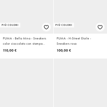
PIÙ COLORI
PIÙ COLORI
PUMA - Bella Mina - Sneakers
PUMA - H-Street Etoile -
color cioccolato con stampa
Sneakers rosa
coccodrillo e suola in gomma
110,00 €
100,00 €