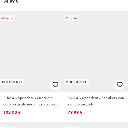
84,99 €
Offerta
Offerta
PIÙ COLORI
PIÙ COLORI
PUMA - Speedcat - Sneakers
PUMA - Speedcat - Sneakers con
color argento metallizzato con
stampa pezzata
suola in gomma
102,00 €
79,99 €