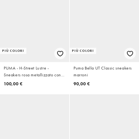
PIÙ COLORI
PIÙ COLORI
PUMA - H-Street Lustre -
Puma Bella UT Classic sneakers
Sneakers rosa metallizzato con
marroni
suola in gomma
100,00 €
90,00 €