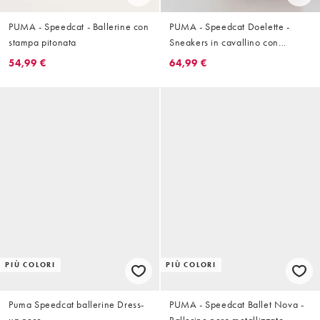
PUMA - Speedcat - Ballerine con
PUMA - Speedcat Doelette -
stampa pitonata
Sneakers in cavallino con
stampa cerbiatto - In esclusiva
54,99 €
64,99 €
per ASOS
PIÙ COLORI
PIÙ COLORI
Puma Speedcat ballerine Dress-
PUMA - Speedcat Ballet Nova -
up nere
Ballerine nero metallizzato