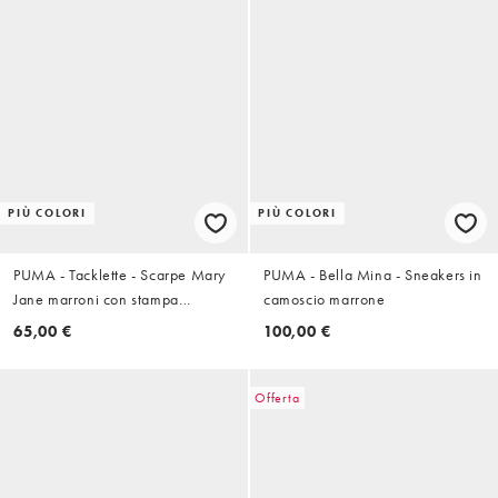
PIÙ COLORI
PIÙ COLORI
PUMA - Tacklette - Scarpe Mary
PUMA - Bella Mina - Sneakers in
Jane marroni con stampa
camoscio marrone
leopardata
65,00 €
100,00 €
Offerta