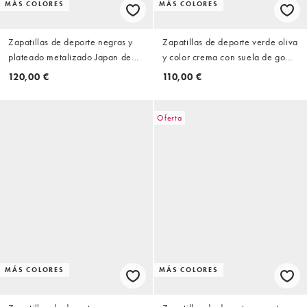
MÁS COLORES
MÁS COLORES
Zapatillas de deporte negras y
Zapatillas de deporte verde oliva
plateado metalizado Japan de
y color crema con suela de goma
adidas Originals
Handball Spezial de adidas
120,00 €
110,00 €
Originals
Oferta
MÁS COLORES
MÁS COLORES