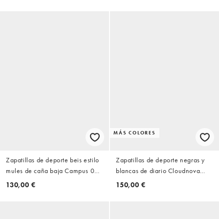
MÁS COLORES
Zapatillas de deporte beis estilo
Zapatillas de deporte negras y
mules de caña baja Campus 00s
blancas de diario Cloudnova
Winter de adidas Originals
Form 2 de ON
130,00 €
150,00 €