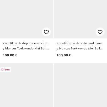
Zapatillas de deporte rosa claro
Zapatillas de deporte azul claro
y blancas Taekwondo Mei Ballet
y blancas Taekwondo Mei Ballet
de adidas Originals
de adidas Originals
100,00 €
100,00 €
Oferta