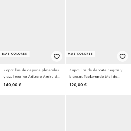
MÁS COLORES
MÁS COLORES
Zapatillas de deporte plateadas
Zapatillas de deporte negras y
y azul marino Adizero Aruku de
blancas Taekwondo Mei de
adidas
adidas Originals
140,00 €
120,00 €