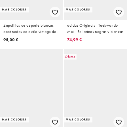
MÁS COLORES
MÁS COLORES
Zapatillas de deporte blancas
adidas Originals - Taekwondo
abotinadas de estilo vintage de
Mei - Bailarinas negras y blancas
lona Chuck 70 de Converse
95,00 €
74,99 €
Oferta
MÁS COLORES
MÁS COLORES