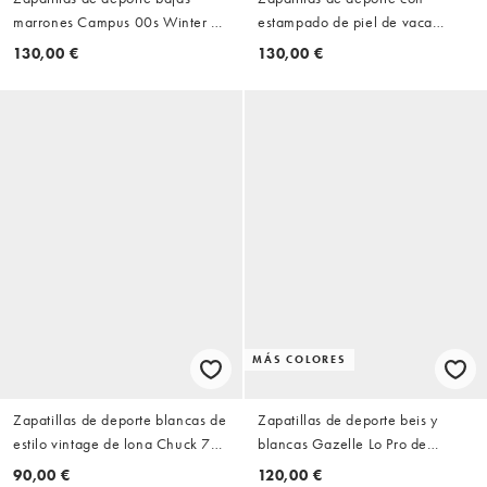
marrones Campus 00s Winter de
estampado de piel de vaca
adidas Originals
Samba LT de adidas Originals
130,00 €
130,00 €
MÁS COLORES
Zapatillas de deporte blancas de
Zapatillas de deporte beis y
estilo vintage de lona Chuck 70
blancas Gazelle Lo Pro de
Ox de Converse Wide Fit
adidas Originals
90,00 €
120,00 €