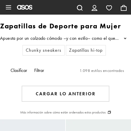
Saltar al contenido principal
Zapatillas de Deporte para Mujer
Apuesta por un calzado cómodo –y con estilo– como el que encontrará
...
Chunky sneakers
Zapatillas hi-top
Clasificar
Filtrar
1.098 estilos encontrados
CARGAR LO ANTERIOR
Más información sobre cómo están ordenados estos productos