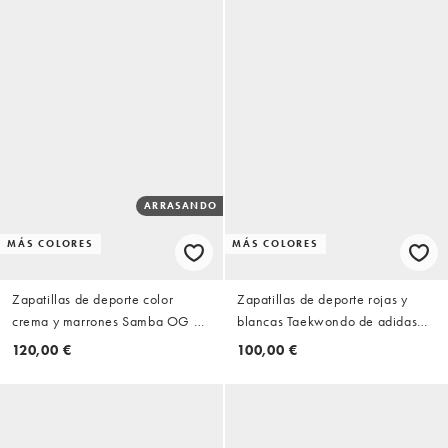
ARRASANDO
MÁS COLORES
MÁS COLORES
Zapatillas de deporte color
Zapatillas de deporte rojas y
crema y marrones Samba OG de
blancas Taekwondo de adidas
adidas Originals
Originals
120,00 €
100,00 €