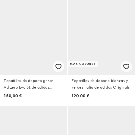
MÁS COLORES
Zapatillas de deporte grises
Zapatillas de deporte blancas y
Adizero Evo SL de adidas
verdes Italia de adidas Originals
Running
150,00 €
120,00 €