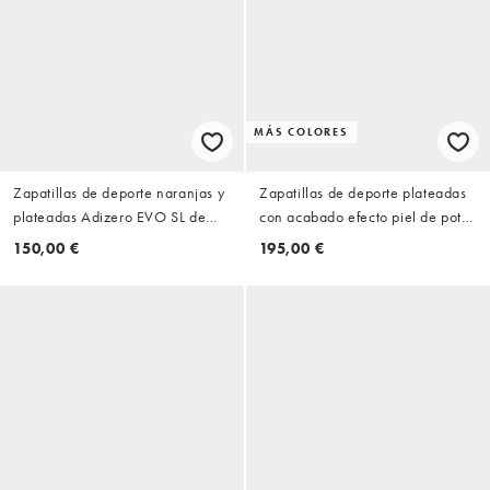
MÁS COLORES
Zapatillas de deporte naranjas y
Zapatillas de deporte plateadas
plateadas Adizero EVO SL de
con acabado efecto piel de potro
adidas Running
Ballerina de Polo Ralph Lauren
150,00 €
195,00 €