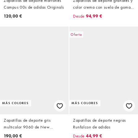
Zapatillas de deporte marrones
Zapatillas de deporte granates y
Campus 00s de adidas Originals
color crema con suela de goma
Handball Spezial de adidas
120,00 €
Desde
94,99 €
Originals
Oferta
MÁS COLORES
MÁS COLORES
Zapatillas de deporte gris
Zapatillas de deporte negras
multicolor 9060 de New
Runfalcon de adidas
Balance
190,00 €
Desde
44,99 €