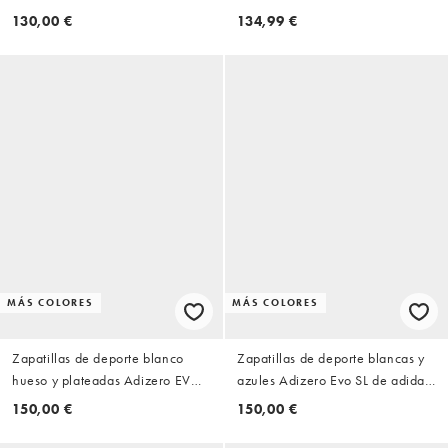
piel de potro Adios OG de
Method of Make Low de Nike
130,00 €
134,99 €
adidas
MÁS COLORES
MÁS COLORES
Zapatillas de deporte blanco
Zapatillas de deporte blancas y
hueso y plateadas Adizero EVO
azules Adizero Evo SL de adidas
SL de adidas Running
Running
150,00 €
150,00 €