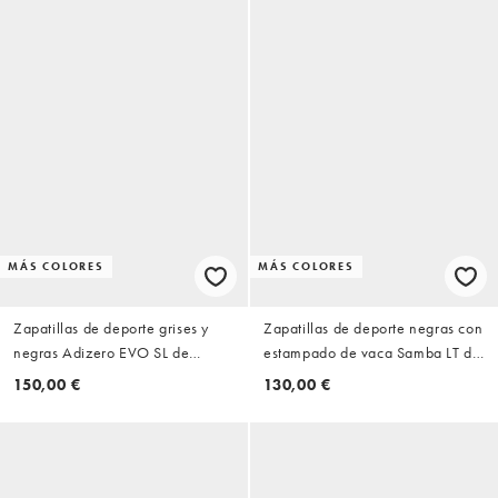
MÁS COLORES
MÁS COLORES
Zapatillas de deporte grises y
Zapatillas de deporte negras con
negras Adizero EVO SL de
estampado de vaca Samba LT de
adidas Running
adidas Originals
150,00 €
130,00 €