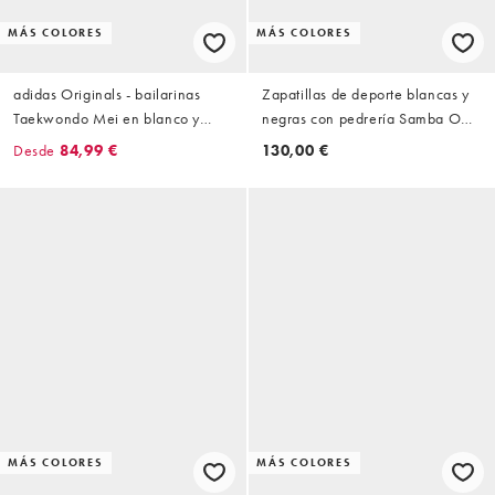
MÁS COLORES
MÁS COLORES
adidas Originals - bailarinas
Zapatillas de deporte blancas y
Taekwondo Mei en blanco y
negras con pedrería Samba OG
plateado con suela de goma
de adidas Originals
Desde
84,99 €
130,00 €
MÁS COLORES
MÁS COLORES