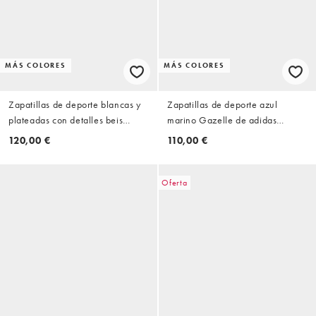
MÁS COLORES
MÁS COLORES
Zapatillas de deporte blancas y
Zapatillas de deporte azul
plateadas con detalles beis
marino Gazelle de adidas
unisex 740 de New Balance
Originals
120,00 €
110,00 €
Oferta