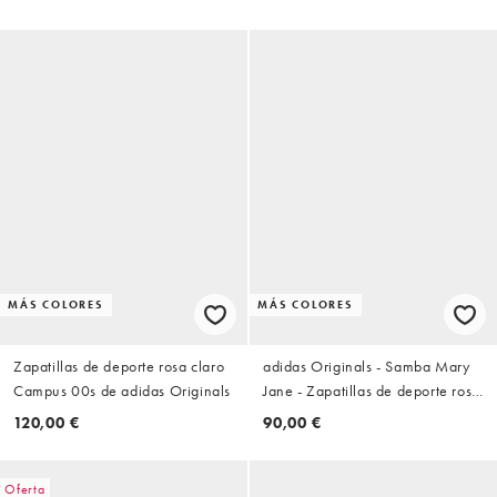
MÁS COLORES
MÁS COLORES
Zapatillas de deporte rosa claro
adidas Originals - Samba Mary
Campus 00s de adidas Originals
Jane - Zapatillas de deporte rosa
claro estilo merceditas
120,00 €
90,00 €
Oferta