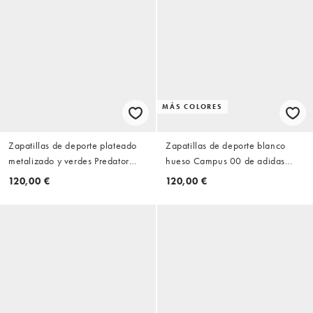
MÁS COLORES
Zapatillas de deporte plateado
Zapatillas de deporte blanco
metalizado y verdes Predator
hueso Campus 00 de adidas
Sala de adidas Originals
Originals
120,00 €
120,00 €