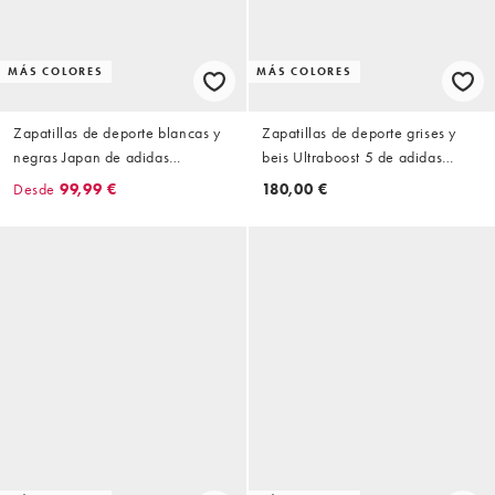
MÁS COLORES
MÁS COLORES
Zapatillas de deporte blancas y
Zapatillas de deporte grises y
negras Japan de adidas
beis Ultraboost 5 de adidas
Originals
Running
Desde
99,99 €
180,00 €