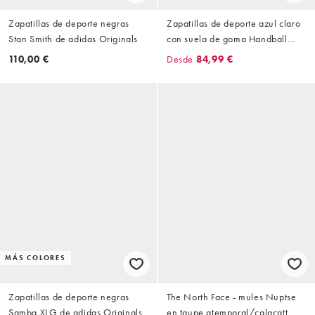
Zapatillas de deporte negras
Zapatillas de deporte azul claro
Stan Smith de adidas Originals
con suela de goma Handball
Spezial de adidas Originals
110,00 €
Desde
84,99 €
MÁS COLORES
Zapatillas de deporte negras
The North Face - mules Nuptse
Samba XLG de adidas Originals
en taupe atemporal/calacatt