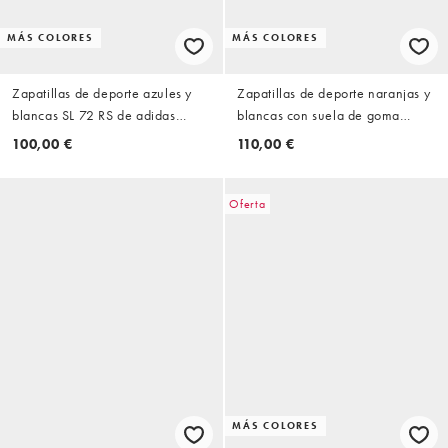
MÁS COLORES
MÁS COLORES
Zapatillas de deporte azules y
Zapatillas de deporte naranjas y
blancas SL 72 RS de adidas
blancas con suela de goma
Originals
Handball Spezial de adidas
100,00 €
110,00 €
Originals
Oferta
MÁS COLORES