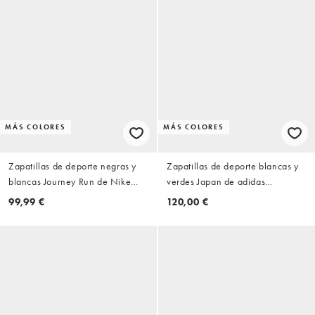
MÁS COLORES
MÁS COLORES
Zapatillas de deporte negras y
Zapatillas de deporte blancas y
blancas Journey Run de Nike
verdes Japan de adidas
Running
Originals
99,99 €
120,00 €