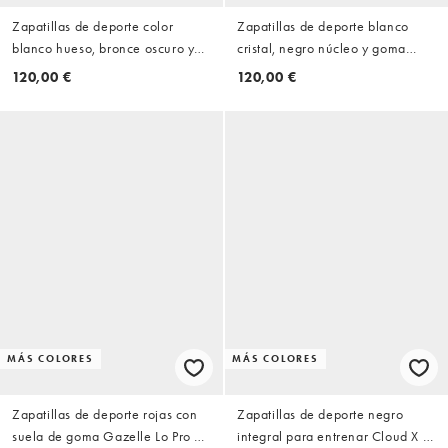
Zapatillas de deporte color
Zapatillas de deporte blanco
blanco hueso, bronce oscuro y
cristal, negro núcleo y goma
marrón desierto Japan de adidas
Superstar ST de adidas Originals
120,00 €
120,00 €
Originals
MÁS COLORES
MÁS COLORES
Zapatillas de deporte rojas con
Zapatillas de deporte negro
suela de goma Gazelle Lo Pro de
integral para entrenar Cloud X 4