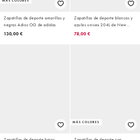
MÁS COLORES
Zapatillas de deporte amarillas y
Zapatillas de deporte blancas y
negras Adios OG de adidas
azules unisex 204L de New
Balance
130,00 €
78,00 €
MÁS COLORES
Zapatillas de deporte bajas
Zapatillas de deporte con