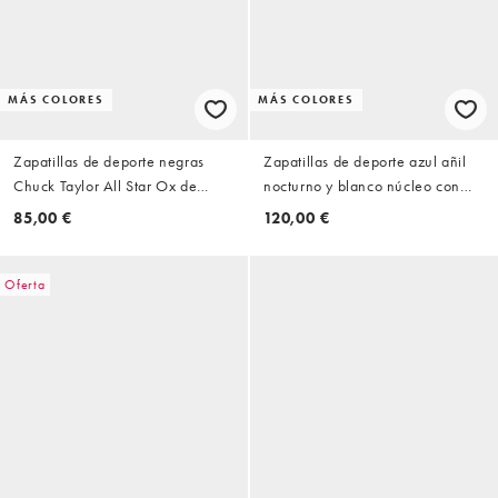
MÁS COLORES
MÁS COLORES
Zapatillas de deporte negras
Zapatillas de deporte azul añil
Chuck Taylor All Star Ox de
nocturno y blanco núcleo con
Converse
suela de goma Campus 00s de
85,00 €
120,00 €
adidas Originals
Oferta