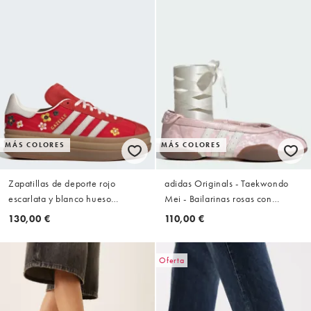
MÁS COLORES
MÁS COLORES
Zapatillas de deporte rojo
adidas Originals - Taekwondo
escarlata y blanco hueso
Mei - Bailarinas rosas con
Gazelle Bold de adidas
detalle floral
130,00 €
110,00 €
Originals
Oferta