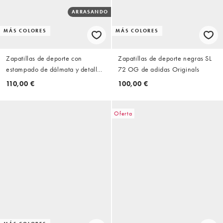
ARRASANDO
MÁS COLORES
MÁS COLORES
Zapatillas de deporte con
Zapatillas de deporte negras SL
estampado de dálmata y detalles
72 OG de adidas Originals
verdes SL 72 OG de adidas
110,00 €
100,00 €
Originals
Oferta