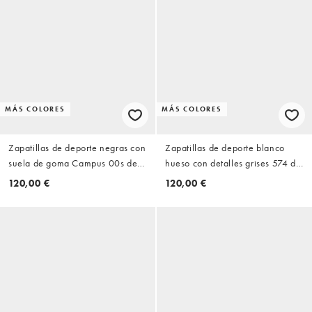
MÁS COLORES
MÁS COLORES
Zapatillas de deporte negras con
Zapatillas de deporte blanco
suela de goma Campus 00s de
hueso con detalles grises 574 de
adidas Originals
New Balance
120,00 €
120,00 €