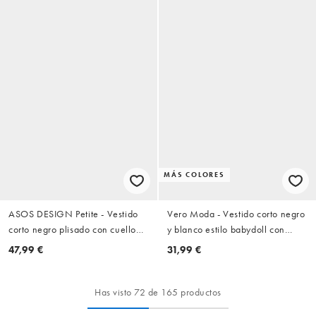
MÁS COLORES
ASOS DESIGN Petite - Vestido
Vero Moda - Vestido corto negro
corto negro plisado con cuello
y blanco estilo babydoll con
halter y volante en el bajo
estampado floral y ribete de
47,99 €
31,99 €
volante
Has visto 72 de 165 productos