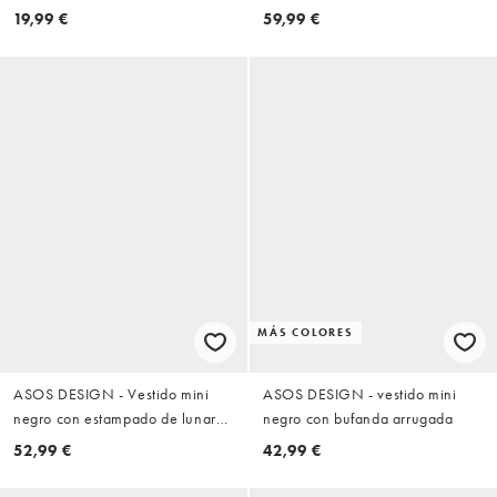
de canalé de algodón
cintura caída con vuelo
19,99 €
59,99 €
MÁS COLORES
ASOS DESIGN - Vestido mini
ASOS DESIGN - vestido mini
negro con estampado de lunares
negro con bufanda arrugada
y detalle de flecos, manga
52,99 €
42,99 €
murciélago