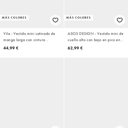
MÁS COLORES
MÁS COLORES
Vila - Vestido mini satinado de
ASOS DESIGN - Vestido mini de
manga larga con cintura
cuello alto con bajo en pico en
anudada en negro
negro
44,99 €
62,99 €