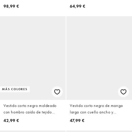
con mangas globo y lazada en la
hombro de tejido efecto
98,99 €
64,99 €
cintura de chifón
neopreno de ASOS DESIGN
MÁS COLORES
Vestido corto negro moldeado
Vestido corto negro de manga
con hombro caído de tejido
larga con cuello ancho y
efecto neopreno de ASOS
hombros descubiertos de tejido
42,99 €
47,99 €
DESIGN
efecto neopreno de ASOS
DESIGN