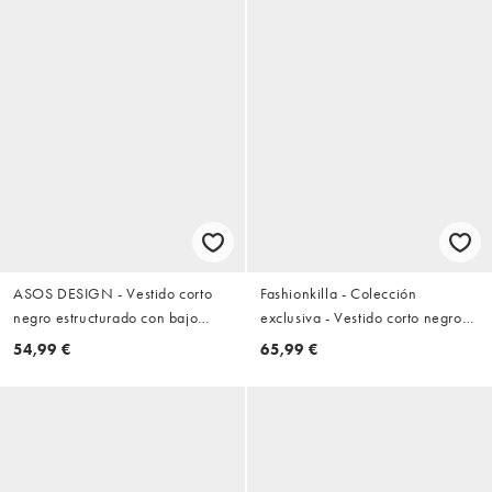
ASOS DESIGN - Vestido corto
Fashionkilla - Colección
negro estructurado con bajo
exclusiva - Vestido corto negro
abullonado y escote palabra de
estilo babydoll de tirantes de
54,99 €
65,99 €
honor
crepé con ribete de encaje