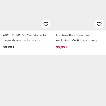
ASOS DESIGN - Vestido corto
Fashionkilla - Colección
negro de manga larga con
exclusiva - Vestido corto negro
cintura marcada
de corte trapecio con cuello
39,99 €
39,99 €
ancho fruncido de popelina rica
en algodón