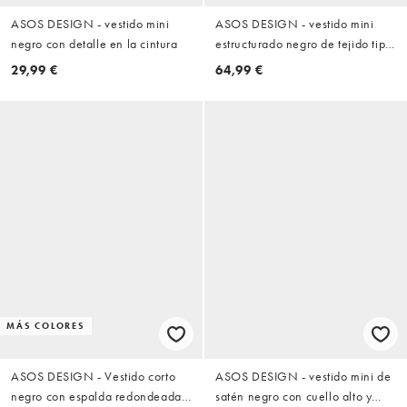
ASOS DESIGN - vestido mini
ASOS DESIGN - vestido mini
negro con detalle en la cintura
estructurado negro de tejido tipo
scuba con un hombro y herrajes
29,99 €
64,99 €
dorados
MÁS COLORES
ASOS DESIGN - Vestido corto
ASOS DESIGN - vestido mini de
negro con espalda redondeada
satén negro con cuello alto y