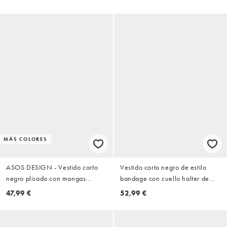
DESIGN
MÁS COLORES
ASOS DESIGN - Vestido corto
Vestido corto negro de estilo
negro plisado con mangas
bandage con cuello halter de
blusón y cintura marcada
ASOS DESIGN
47,99 €
52,99 €