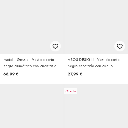
Motel - Gussie - Vestido corto
ASOS DESIGN - Vestido corto
negro asimétrico con cuentas en
negro escotado con cuello
la cintura
subido
66,99 €
27,99 €
Oferta