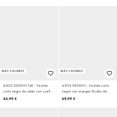
bajo de volantes de popelina
rica en algodón
MÁS COLORES
MÁS COLORES
ASOS DESIGN Tall - Vestido
ASOS DESIGN - Vestido corto
corto negro de satén con cuello
negro con mangas fluidas de
recto y bajo de encaje
croché
44,99 €
69,99 €