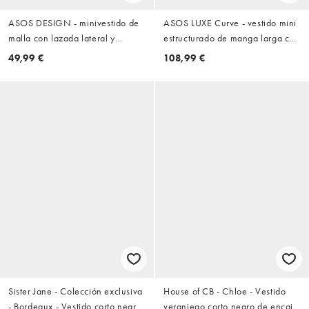
ASOS DESIGN - minivestido de
ASOS LUXE Curve - vestido mini
malla con lazada lateral y
estructurado de manga larga con
manga extralarga en negro
falda de plumas sintéticas en
49,99 €
108,99 €
negro
Sister Jane - Colección exclusiva
House of CB - Chloe - Vestido
- Bordeaux - Vestido corto negro
veraniego corto negro de encaje