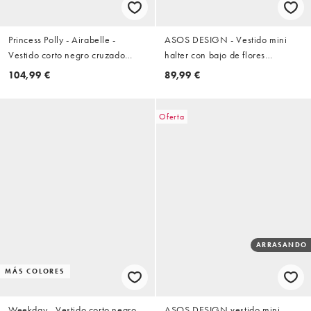
Princess Polly - Airabelle -
ASOS DESIGN - Vestido mini
Vestido corto negro cruzado
halter con bajo de flores
fruncido con detalle de lazada
aplicadas en negro
104,99 €
89,99 €
lateral de encaje
Oferta
ARRASANDO
MÁS COLORES
Weekday - Vestido corto negro
ASOS DESIGN vestido mini