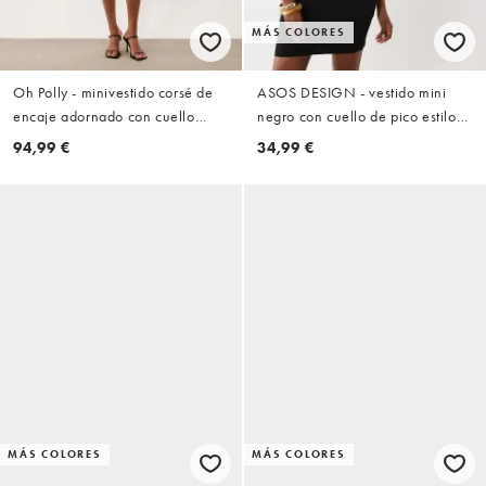
MÁS COLORES
Oh Polly - minivestido corsé de
ASOS DESIGN - vestido mini
encaje adornado con cuello
negro con cuello de pico estilo
halter en negro
griego
94,99 €
34,99 €
MÁS COLORES
MÁS COLORES