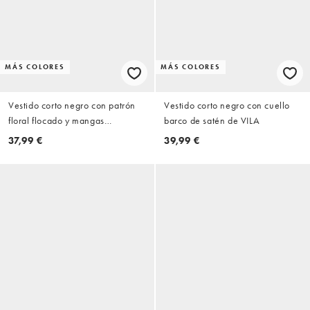
MÁS COLORES
MÁS COLORES
Vestido corto negro con patrón
Vestido corto negro con cuello
floral flocado y mangas
barco de satén de VILA
acampanadas de ASOS DESIGN
37,99 €
39,99 €