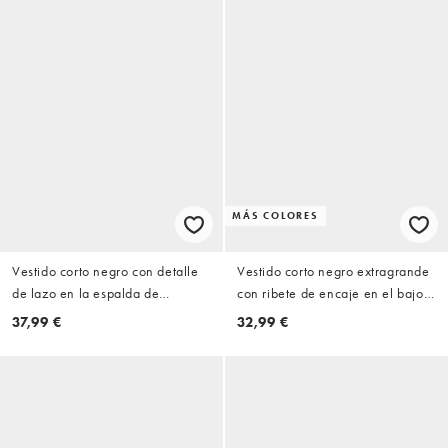
MÁS COLORES
Vestido corto negro con detalle
Vestido corto negro extragrande
de lazo en la espalda de
con ribete de encaje en el bajo
terciopelo de JDY
de ASOS DESIGN
37,99 €
32,99 €