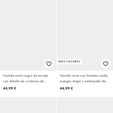
MÁS COLORES
Vestido corto negro de encaje
Vestido corto con hombro caído,
con detalle de cordones de
mangas ángel y estampado de
ASOS DESIGN
lunares de malla de ASOS
44,99 €
44,99 €
DESIGN