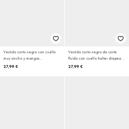
Vestido corto negro con cuello
Vestido corto negro de corte
muy ancho y mangas
fluido con cuello halter drapeado
acampanadas de ASOS DESIGN
de ASOS DESIGN
27,99 €
27,99 €