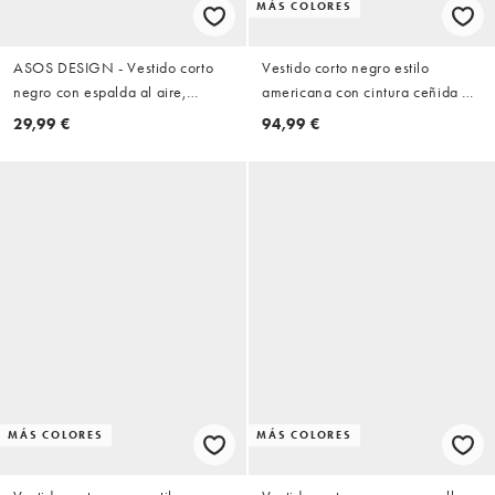
MÁS COLORES
ASOS DESIGN - Vestido corto
Vestido corto negro estilo
negro con espalda al aire,
americana con cintura ceñida de
mangas efecto cascada y lateral
ASOS DESIGN
29,99 €
94,99 €
fruncido
MÁS COLORES
MÁS COLORES