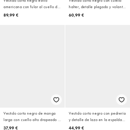
Vestido corto negro estilo
Vestido corto negro con cuello
americana con fular al cuello de
halter, detalle plegado y volante
ASOS DESIGN
en la falda de chifón exclusivo
89,99 €
60,99 €
de Fashionkilla
Vestido corto negro de manga
Vestido corto negro con pedrería
larga con cuello alto drapeado y
y detalle de lazo en la espalda
falda acampanada de ASOS
de ONLY
37,99 €
44,99 €