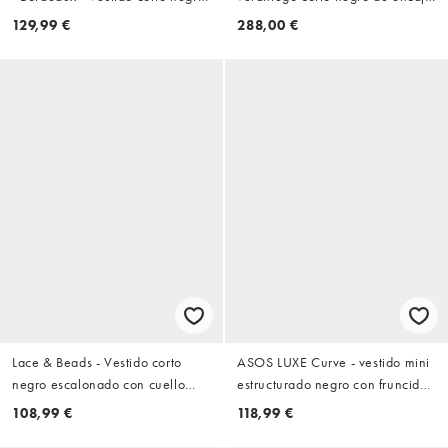
con mangas abullonadas, cuello
con bordado inglés de algodón
129,99 €
288,00 €
de pico y lazo en contraste de
jacquard
Lace & Beads - Vestido corto
ASOS LUXE Curve - vestido mini
negro escalonado con cuello
estructurado negro con fruncido
halter y detalle de volantes de tul
en el busto
108,99 €
118,99 €