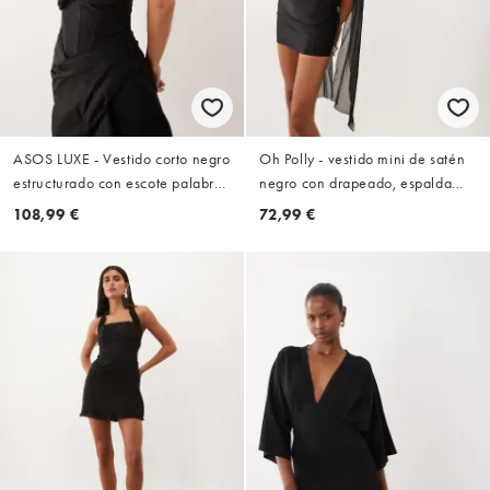
ASOS LUXE - Vestido corto negro
Oh Polly - vestido mini de satén
estructurado con escote palabra
negro con drapeado, espalda
de honor, cuerpo estilo corsé y
abierta y detalle de pañuelo
108,99 €
72,99 €
detalle de lazo