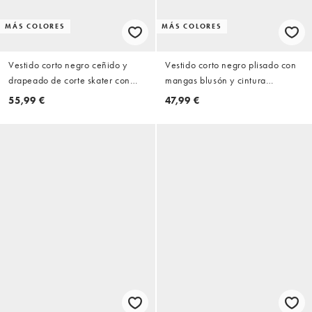
MÁS COLORES
MÁS COLORES
Vestido corto negro ceñido y
Vestido corto negro plisado con
drapeado de corte skater con
mangas blusón y cintura
diseño de doble capa, hombro
marcada de ASOS DESIGN
55,99 €
47,99 €
caído y cintura entallada
exclusivo de Kaiia