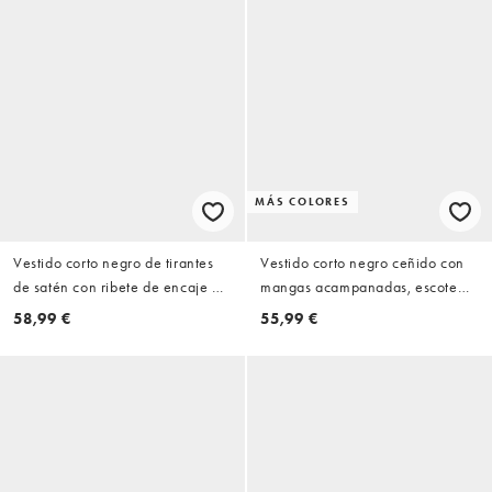
MÁS COLORES
Vestido corto negro de tirantes
Vestido corto negro ceñido con
de satén con ribete de encaje de
mangas acampanadas, escote
puntilla exclusivo de Fashionkilla
Bardot y ribete de encaje
58,99 €
55,99 €
exclusivo de Fashionkilla