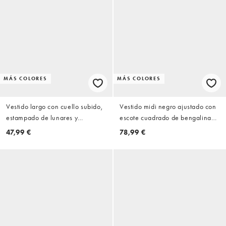
MÁS COLORES
MÁS COLORES
Vestido largo con cuello subido,
Vestido midi negro ajustado con
estampado de lunares y
escote cuadrado de bengalina
hombreras de ASOS DESIGN
de Vesper
47,99 €
78,99 €