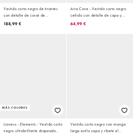
Vestido corto negro de tirantes
Aria Cove - Vestido corto negro
con detalle de corsé de
ceñido con detalle de capa y
lentejuelas premium de Oh Polly
espalda abierta de tejido
188,99 €
64,99 €
ajustado doble
MÁS COLORES
Lioness - Elements - Vestido corto
Vestido corto negro con manga
negro ultrabrillante drapeado
larga estilo capa y ribete el