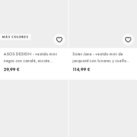
MÁS COLORES
ASOS DESIGN - vestido mini
Sister Jane - vestido mini de
negro con canalé, escote
jacquard con lunares y cuello
redondo y copas de sujetador
barco en negro
29,99 €
114,99 €