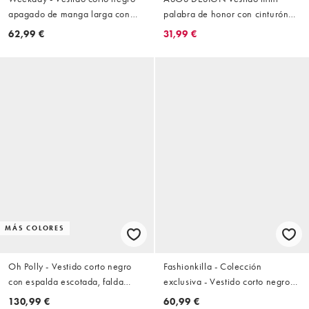
apagado de manga larga con
palabra de honor con cinturón
espalda abierta y bajo asimétrico
en negro
62,99 €
31,99 €
de tejido rugoso
MÁS COLORES
Oh Polly - Vestido corto negro
Fashionkilla - Colección
con espalda escotada, falda
exclusiva - Vestido corto negro
drapeada y diseño adornado
estilo babydoll de tirantes con
130,99 €
60,99 €