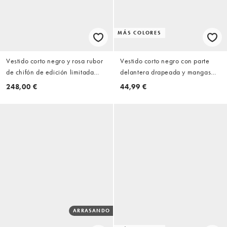
MÁS COLORES
Vestido corto negro y rosa rubor
Vestido corto negro con parte
de chifón de edición limitada
delantera drapeada y mangas
Clara de House of CB
exageradas estilo capa de ASOS
248,00 €
44,99 €
DESIGN
ARRASANDO