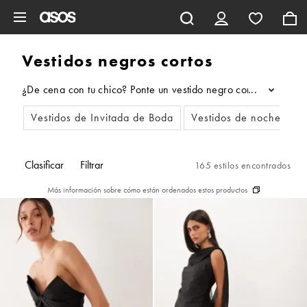
Saltar al contenido principal
Vestidos negros cortos
¿De cena con tu chico? Ponte un vestido negro corto. ¿Vas a la 
...
Vestidos de Invitada de Boda
Vestidos de noche
V
Clasificar
Filtrar
165 estilos encontrados
Más información sobre cómo están ordenados estos productos