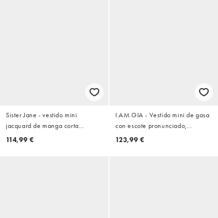
Sister Jane - vestido mini
I.AM.GIA - Vestido mini de gasa
jacquard de manga corta
con escote pronunciado,
Camille con ribete de cinta en
hombros descubiertos y detalle
114,99 €
123,99 €
negro
de espalda abierta en
estampado floral negro