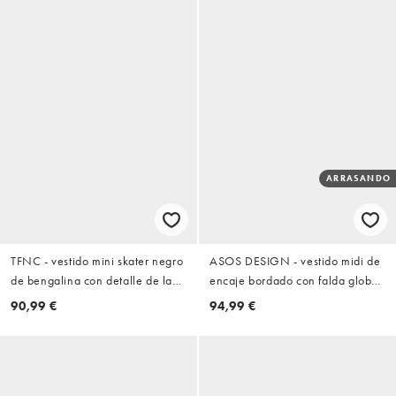
ARRASANDO
TFNC - vestido mini skater negro
ASOS DESIGN - vestido midi de
de bengalina con detalle de lazo
encaje bordado con falda globo
en la espalda en V
en negro
90,99 €
94,99 €