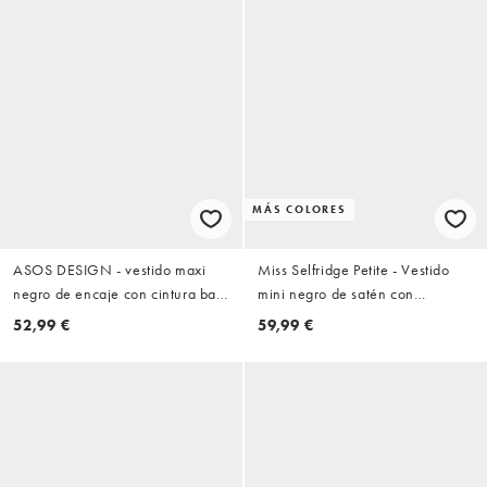
MÁS COLORES
ASOS DESIGN - vestido maxi
Miss Selfridge Petite - Vestido
negro de encaje con cintura baja
mini negro de satén con
y cuello integrado
inserciones de encaje y bajo en
52,99 €
59,99 €
pico