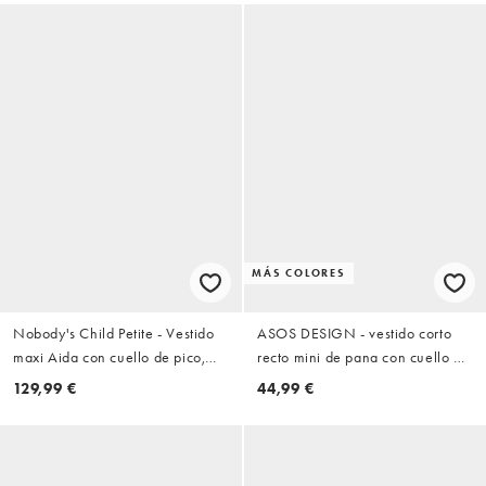
MÁS COLORES
Nobody's Child Petite - Vestido
ASOS DESIGN - vestido corto
maxi Aida con cuello de pico,
recto mini de pana con cuello de
ribete de encaje y detalle de
pico y ribete de encaje en negro
129,99 €
44,99 €
lazada en azul claro