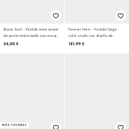
Brave Soul - Vestido maxi evasé
Forever New - Vestido largo
de punto texturizado con encaje
color crudo con diseño de
y tirantes en chocolate
paneles y cuello desbocado de
54,00 €
181,99 €
encaje
MÁS COLORES