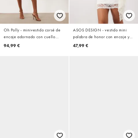
Oh Polly - minivestido corsé de
ASOS DESIGN - vestido mini
encaje adornado con cuello
palabra de honor con encaje y
halter en blanco
lentejuelas y detalle de pañuelo
94,99 €
47,99 €
en blanco