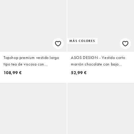
MÁS COLORES
Topshop premium vestido largo
ASOS DESIGN - Vestido corto
tipo tea de viscosa con
marrón chocolate con bajo
inserciones de encaje, pliegues y
abullonado y aplicación lila de
108,99 €
52,99 €
estampado animal con encaje
encaje
azul en contraste