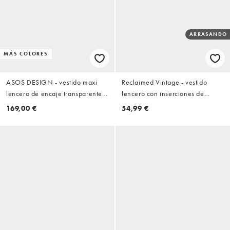
ARRASANDO
MÁS COLORES
ASOS DESIGN - vestido maxi
Reclaimed Vintage - vestido
lencero de encaje transparente
lencero con inserciones de
con adorno colocado en amarillo
encaje en rojo burdeos
169,00 €
54,99 €