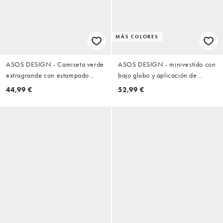
MÁS COLORES
ASOS DESIGN - Camiseta verde
ASOS DESIGN - minivestido con
extragrande con estampado
bajo globo y aplicación de
gráfico y vestido interior lencero
encaje en azul con encaje
44,99 €
52,99 €
de encaje
marrón chocolate