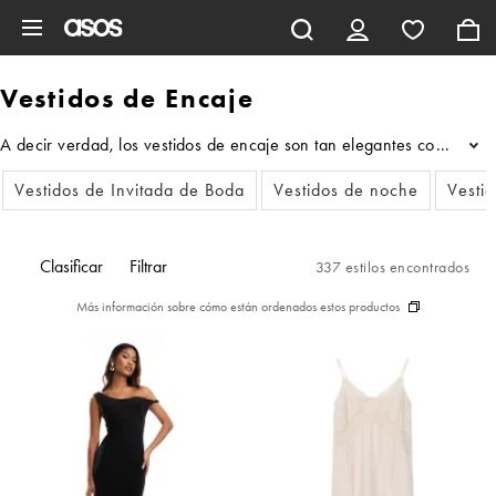
Saltar al contenido principal
Vestidos de Encaje
A decir verdad, los vestidos de encaje son tan elegantes como esti
...
Vestidos de Invitada de Boda
Vestidos de noche
Vestid
Clasificar
Filtrar
337 estilos encontrados
Más información sobre cómo están ordenados estos productos