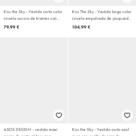
Kiss the Sky - Vestido corto color
Kiss The Sky - Vestido largo color
ciruela oscuro de tirantes con
ciruela empolvado de jacquard
ribete de encaje de puntilla
con ribete de encaje y lazada
79,99 €
104,99 €
delantera
ASOS DESIGN - vestido maxi
Kiss the Sky - Vestido corto azul