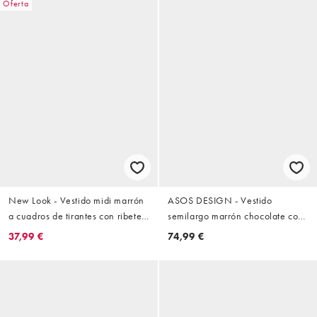
Oferta
New Look - Vestido midi marrón
ASOS DESIGN - Vestido
a cuadros de tirantes con ribete
semilargo marrón chocolate con
de encaje
cuello halter y parte delantera
37,99 €
74,99 €
drapeada con ribete de encaje