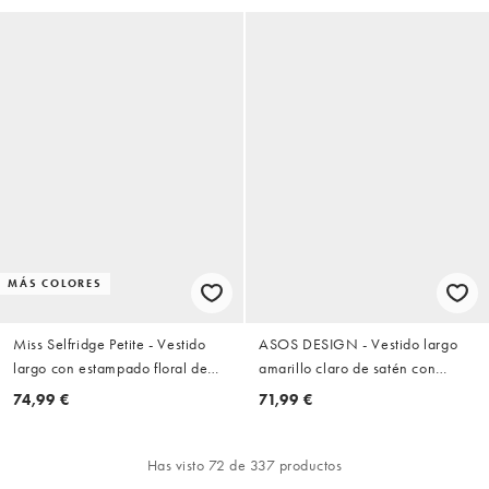
MÁS COLORES
Miss Selfridge Petite - Vestido
ASOS DESIGN - Vestido largo
largo con estampado floral de
amarillo claro de satén con
chifón
cuello de pico y detalle de
74,99 €
71,99 €
encaje
Has visto 72 de 337 productos