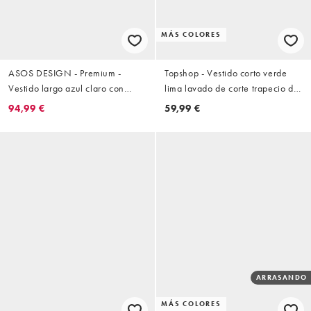
MÁS COLORES
ASOS DESIGN - Premium -
Topshop - Vestido corto verde
Vestido largo azul claro con
lima lavado de corte trapecio de
cuerpo estilo corsé, escote
algodón con cuello de pico
94,99 €
59,99 €
palabra de honor y falda
pronunciado y ribete de encaje
superpuesta drapeada
ARRASANDO
MÁS COLORES