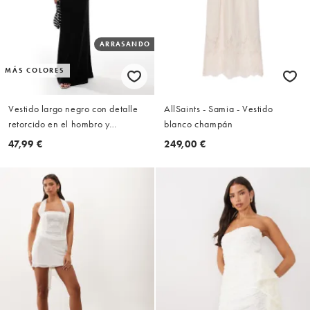
ARRASANDO
MÁS COLORES
Vestido largo negro con detalle
AllSaints - Samia - Vestido
retorcido en el hombro y
blanco champán
cordones en la espalda de ASOS
47,99 €
249,00 €
DESIGN