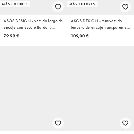
MÁS COLORES
MÁS COLORES
ASOS DESIGN - vestido largo de
ASOS DESIGN - minivestido
encaje con escote Bardot y
lencero de encaje transparente
manga larga en menta
con adorno colocado en verde
79,99 €
109,00 €
azulado