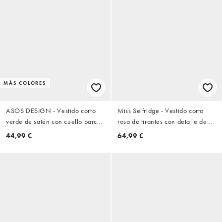
MÁS COLORES
ASOS DESIGN - Vestido corto
Miss Selfridge - Vestido corto
verde de satén con cuello barco
rosa de tirantes con detalle de
y bajo de encaje
encaje
44,99 €
64,99 €