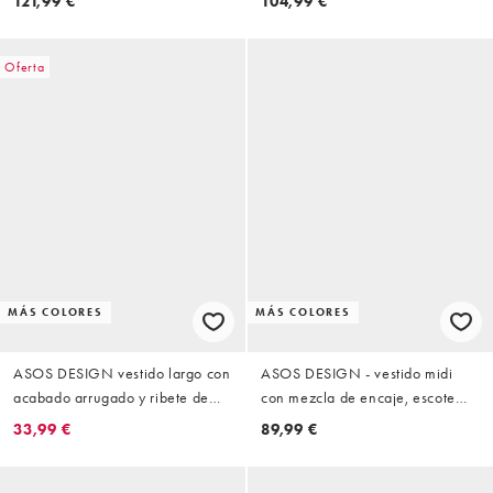
121,99 €
104,99 €
parte delantera de encaje
lateral de encaje
Oferta
MÁS COLORES
MÁS COLORES
ASOS DESIGN vestido largo con
ASOS DESIGN - vestido midi
acabado arrugado y ribete de
con mezcla de encaje, escote
encaje en oliva y mostaza
Bardot, hombros descubiertos y
33,99 €
89,99 €
volante, estampado cereza
oscuro