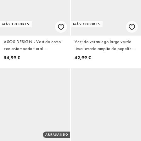
MÁS COLORES
MÁS COLORES
ASOS DESIGN - Vestido corto
Vestido veraniego largo verde
con estampado floral
lima lavado amplio de popelina
difuminado, bajo abullonado y
con cuello de pico y capa
54,99 €
42,99 €
aplicación de encaje
superior de encaje de ASOS
DESIGN
ARRASANDO