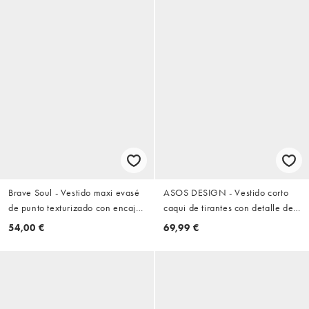
Brave Soul - Vestido maxi evasé
ASOS DESIGN - Vestido corto
de punto texturizado con encaje
caqui de tirantes con detalle de
y tirantes en negro
encaje y volantes en la falda
54,00 €
69,99 €