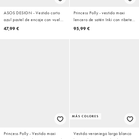
ASOS DESIGN - Vestido corto
Princess Polly - vestido maxi
azul pastel de encaje con vuelo
lencero de satén Inki con ribete
en el bajo
de encaje en contraste y lunares
47,99 €
95,99 €
negros
MÁS COLORES
Princess Polly - Vestido maxi
Vestido veraniego largo blanco