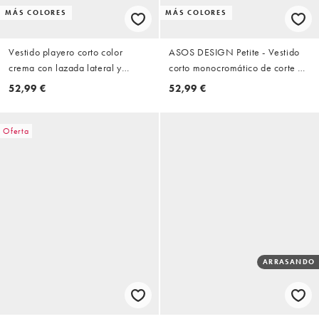
MÁS COLORES
MÁS COLORES
Vestido playero corto color
ASOS DESIGN Petite - Vestido
crema con lazada lateral y
corto monocromático de corte al
bordados de encaje de Miss
bies de satén con aplicación de
52,99 €
52,99 €
Selfridge
encaje
Oferta
ARRASANDO