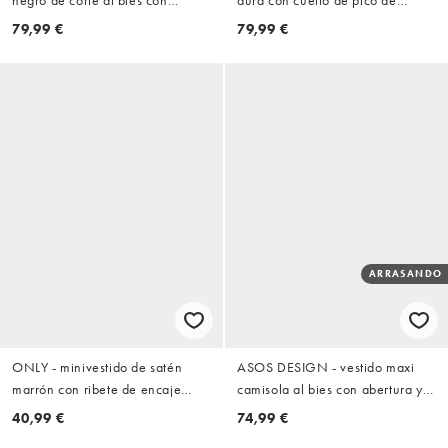
negro de corte al bies con
aura con cuello de pico de
aplique de encaje y manga
jacquard y encaje
79,99 €
79,99 €
integrada
ARRASANDO
ONLY - minivestido de satén
ASOS DESIGN - vestido maxi
marrón con ribete de encaje
camisola al bies con abertura y
asimétrico
ribete de encaje en azul marino
40,99 €
74,99 €