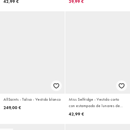
42,99 €
39,99 €
encaje
AllSaints - Talisa - Vestido blanco
Miss Selfridge - Vestido corto
con estampado de lunares de
249,00 €
satén y encaje
42,99 €