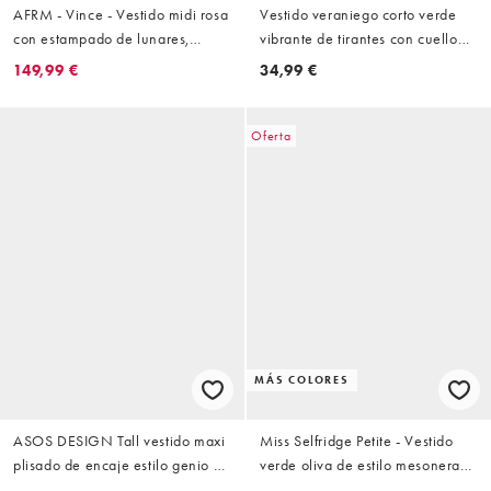
AFRM - Vince - Vestido midi rosa
Vestido veraniego corto verde
con estampado de lunares,
vibrante de tirantes con cuello
espalda cruzada y detalle de
de pico y capa superior de
149,99 €
34,99 €
encaje de malla
encaje de ASOS DESIGN
Oferta
MÁS COLORES
ASOS DESIGN Tall vestido maxi
Miss Selfridge Petite - Vestido
plisado de encaje estilo genio en
verde oliva de estilo mesonera
negro
de bambula con detalle de