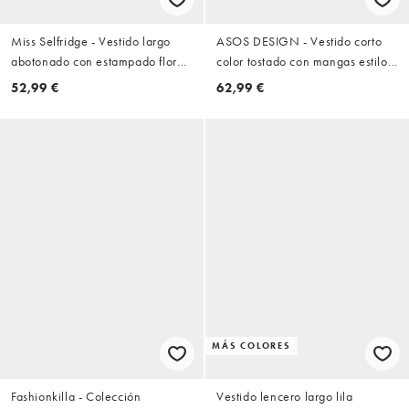
Miss Selfridge - Vestido largo
ASOS DESIGN - Vestido corto
abotonado con estampado floral
color tostado con mangas estilo
veraniego y ribete de encaje
blusón y detalle en el bajo de
52,99 €
62,99 €
encaje
MÁS COLORES
Fashionkilla - Colección
Vestido lencero largo lila