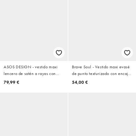
ASOS DESIGN - vestido maxi
Brave Soul - Vestido maxi evasé
lencero de satén a rayas con
de punto texturizado con encaje
ribete de encaje en verde oliva
y tirantes en crema
79,99 €
54,00 €
oscuro