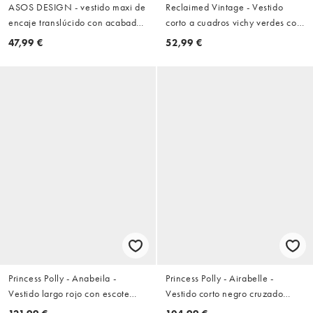
ASOS DESIGN - vestido maxi de
Reclaimed Vintage - Vestido
encaje translúcido con acabado
corto a cuadros vichy verdes con
foil en amarillo
ribete de encaje y detalle de
47,99 €
52,99 €
costura en la cadera
Princess Polly - Anabeila -
Princess Polly - Airabelle -
Vestido largo rojo con escote
Vestido corto negro cruzado
Bardot y detalle retorcido en la
fruncido con detalle de lazada