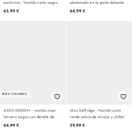
exclusiva - Vestido corto negro
abotonado en la parte delantera
estilo babydoll de tirantes de
con detalle de encaje de ASOS
65,99 €
64,99 €
crepé con ribete de encaje
DESIGN
MÁS COLORES
ASOS DESIGN - vestido maxi
Miss Selfridge - Vestido corto
lencero negro con detalle de
verde salvia de encaje y chifón
encaje y botones delanteros
64,99 €
59,99 €