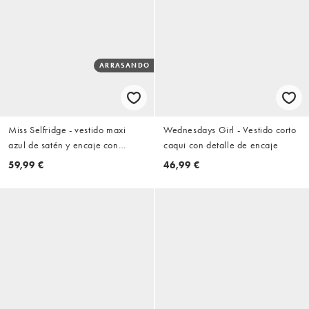
ARRASANDO
Miss Selfridge - vestido maxi
Wednesdays Girl - Vestido corto
azul de satén y encaje con
caqui con detalle de encaje
cuello de pico
59,99 €
46,99 €