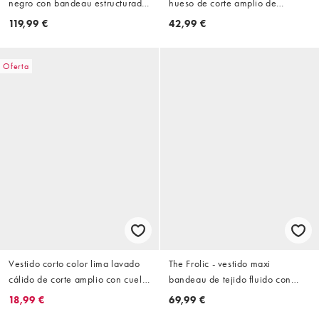
negro con bandeau estructurado,
hueso de corte amplio de
encaje y bajo transparente
popelina con cuello de pico y
119,99 €
42,99 €
capa superior de encaje de
ASOS DESIGN
Oferta
Vestido corto color lima lavado
The Frolic - vestido maxi
cálido de corte amplio con cuello
bandeau de tejido fluido con
de pico y capa superior de
delantero retorcido, inserciones
18,99 €
69,99 €
encaje de popelina de ASOS
de encaje transparente en el