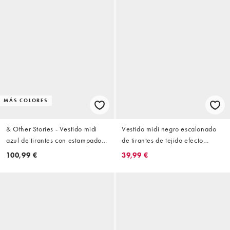
MÁS COLORES
& Other Stories - Vestido midi
Vestido midi negro escalonado
azul de tirantes con estampado
de tirantes de tejido efecto
floral y detalle de abertura en la
rugoso con ribete de encaje de
100,99 €
39,99 €
espalda
ASOS DESIGN Petite