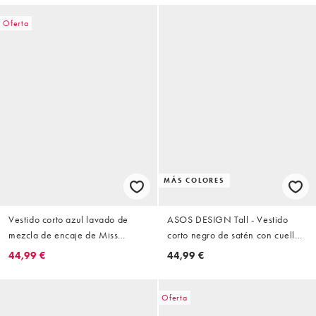
DESIGN Petite
bajo y el cuerpo, en menta
Oferta
MÁS COLORES
Vestido corto azul lavado de
ASOS DESIGN Tall - Vestido
mezcla de encaje de Miss
corto negro de satén con cuello
Selfridge
recto y bajo de encaje
44,99 €
44,99 €
Oferta