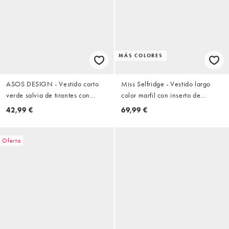
MÁS COLORES
ASOS DESIGN - Vestido corto
Miss Selfridge - Vestido largo
verde salvia de tirantes con
color marfil con inserto de
ribete de encaje
encaje
42,99 €
69,99 €
Oferta