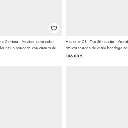
he Contour - Vestido corto color
House of CB - The Silhouette - Vestid
r estilo bandage con cintura de
azúcar tostado de estilo bandage con
lter
196,00 €