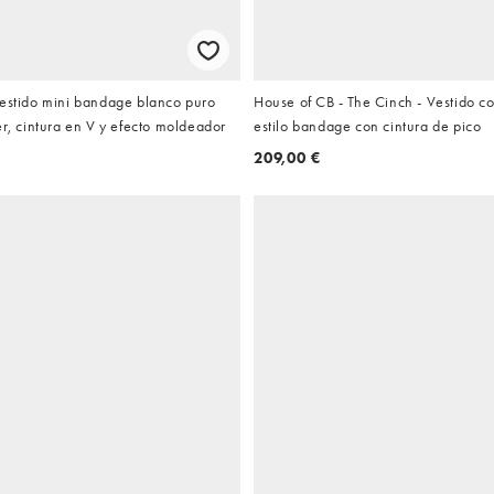
vestido mini bandage blanco puro
House of CB - The Cinch - Vestido cor
er, cintura en V y efecto moldeador
estilo bandage con cintura de pico
209,00 €