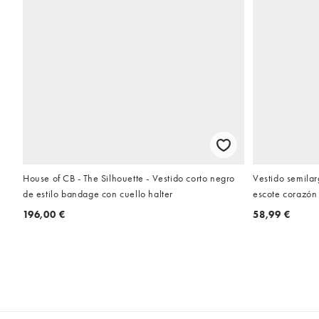
House of CB - The Silhouette - Vestido corto negro
Vestido semilar
de estilo bandage con cuello halter
escote corazón y
196,00 €
58,99 €