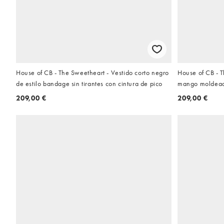
House of CB - The Sweetheart - Vestido corto negro
House of CB - T
de estilo bandage sin tirantes con cintura de pico
mango moldeado
pico y cuello ha
209,00 €
209,00 €