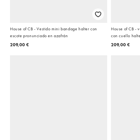
House of CB - Vestido mini bandage halter con
House of CB - 
escote pronunciado en azafrán
con cuello halt
209,00 €
209,00 €