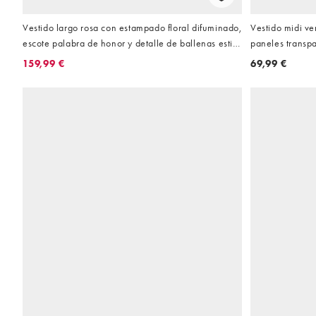
Vestido largo rosa con estampado floral difuminado,
Vestido midi ve
escote palabra de honor y detalle de ballenas estilo
paneles trans
corsé Lola de Bardot
159,99 €
69,99 €