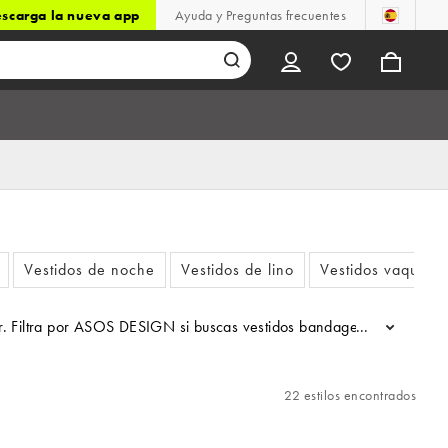
scarga la nueva app
Ayuda y Preguntas frecuentes
Vestidos de noche
Vestidos de lino
Vestidos vaquero
r. Filtra por ASOS DESIGN si buscas vestidos bandage cortos negros
...
22 estilos encontrados