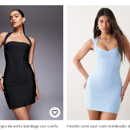
egro de estilo bandage con cuello
Vestido corto azul cielo moldeador d