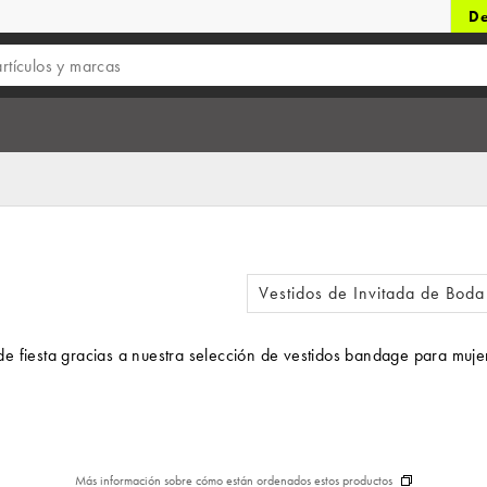
De
Vestidos de Invitada de Boda
e fiesta gracias a nuestra selección de vestidos bandage para muje
Más información sobre cómo están ordenados estos productos