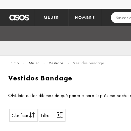
Saltar al contenido principal
MUJER
HOMBRE
Inicio
›
Mujer
›
Vestidos
›
Vestidos bandage
Vestidos Bandage
Olvídate de los dilemas de qué ponerte para tu próxima noche d
Clasificar
Filtrar