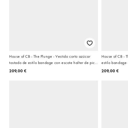
House of CB - The Plunge - Vestido corto azúcar
House of CB - T
tostado de estilo bandage con escote halter de pico
estilo bandage 
pronunciado
209,00 €
209,00 €