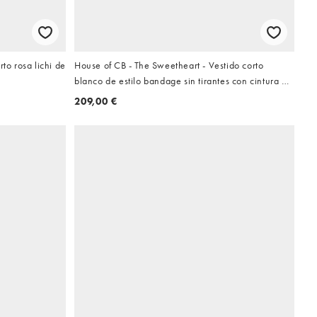
to rosa lichi de
House of CB - The Sweetheart - Vestido corto
blanco de estilo bandage sin tirantes con cintura de
pico
209,00 €